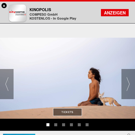
×
DA - programmkino rex
KINOPOLIS
FILMSUCHE
KONTO
ANZEIGEN
COMPESO GmbH
Kinopolis
KOSTENLOS - In Google Play
TICKETS