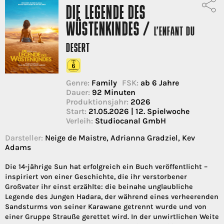
DIE LEGENDE DES
WÜSTENKINDES /
L’ENFANT DU
DESERT
Genre:
Family
FSK:
ab 6 Jahre
Dauer:
92 Minuten
Produktionsjahr:
2026
Start:
21.05.2026 | 12. Spielwoche
Verleih:
Studiocanal GmbH
Darsteller:
Neige de Maistre, Adrianna Gradziel, Kev
Adams
Die 14-jährige Sun hat erfolgreich ein Buch veröffentlicht –
inspiriert von einer Geschichte, die ihr verstorbener
Großvater ihr einst erzählte: die beinahe unglaubliche
Legende des Jungen Hadara, der während eines verheerenden
Sandsturms von seiner Karawane getrennt wurde und von
einer Gruppe Strauße gerettet wird. In der unwirtlichen Weite