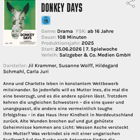
DONKEY DAYS
Genre:
Drama
FSK:
ab 16 Jahre
Dauer:
108 Minuten
Produktionsjahr:
2025
Start:
25.06.2026 | 7. Spielwoche
Verleih:
Salzgeber & Co. Medien GmbH
Darsteller:
Jil Krammer, Susanne Wolff, Hildegard
Schmahl, Carla Juri
Anna und Charlotte leben in konstantem Wettbewerb
miteinander. So jedenfalls will es Mutter Ines, die mal die
eine bevorzugt, und es die andere spüren lässt. Trotzdem
kehren die ungleichen Schwestern – die eine queer und
unangepasst, die andere eine vermeintlich toughe
Erfolgsfrau – in das Haus ihrer Kindheit in Norddeutschland
zurück. Alte Wunden brechen auf und gut gehütete
Geheimnisse kommen ans Licht: Wessen Asche versteckt
ihre Mutter? Was verbindet sie mit einer ungarischen
Eselfarm? Auf der Suche nach Antworten finden die