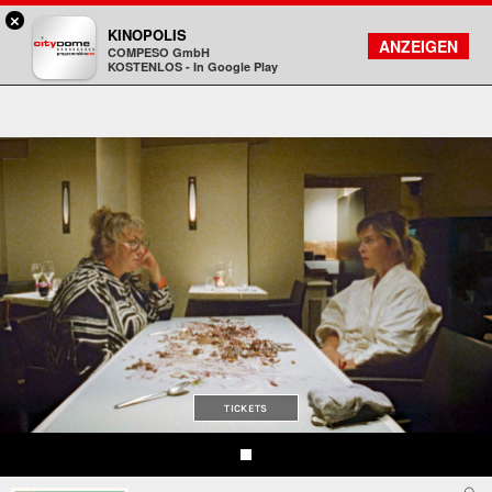
×
DA - programmkino rex
KINOPOLIS
FILMSUCHE
KONTO
ANZEIGEN
COMPESO GmbH
Kinopolis
KOSTENLOS - In Google Play
TICKETS