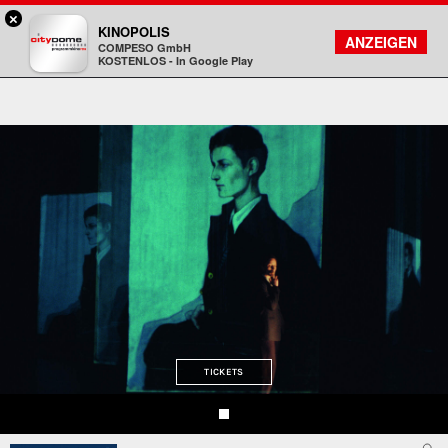
×
DA - programmkino rex
KINOPOLIS
FILMSUCHE
KONTO
ANZEIGEN
COMPESO GmbH
Kinopolis
KOSTENLOS - In Google Play
TICKETS