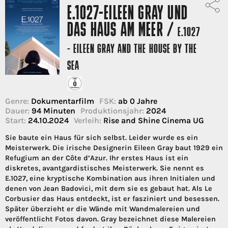
E.1027-EILEEN GRAY UND
DAS HAUS AM MEER /
E.1027
- EILEEN GRAY AND THE HOUSE BY THE
SEA
Genre:
Dokumentarfilm
FSK:
ab 0 Jahre
Dauer:
94 Minuten
Produktionsjahr:
2024
Start:
24.10.2024
Verleih:
Rise and Shine Cinema UG
Sie baute ein Haus für sich selbst. Leider wurde es ein
Meisterwerk. Die irische Designerin Eileen Gray baut 1929 ein
Refugium an der Côte d’Azur. Ihr erstes Haus ist ein
diskretes, avantgardistisches Meisterwerk. Sie nennt es
E.1027, eine kryptische Kombination aus ihren Initialen und
denen von Jean Badovici, mit dem sie es gebaut hat. Als Le
Corbusier das Haus entdeckt, ist er fasziniert und besessen.
Später überzieht er die Wände mit Wandmalereien und
veröffentlicht Fotos davon. Gray bezeichnet diese Malereien