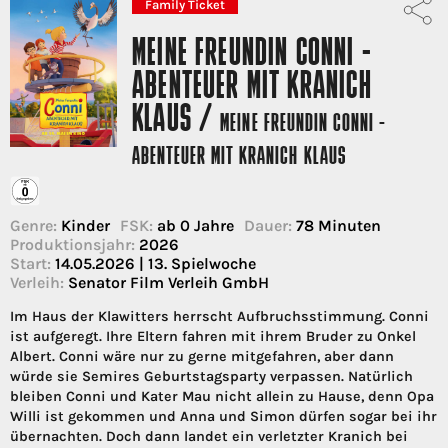
Family Ticket
MEINE FREUNDIN CONNI -
ABENTEUER MIT KRANICH
KLAUS /
MEINE FREUNDIN CONNI -
ABENTEUER MIT KRANICH KLAUS
Genre:
Kinder
FSK:
ab 0 Jahre
Dauer:
78 Minuten
Produktionsjahr:
2026
Start:
14.05.2026 | 13. Spielwoche
Verleih:
Senator Film Verleih GmbH
Im Haus der Klawitters herrscht Aufbruchsstimmung. Conni
ist aufgeregt. Ihre Eltern fahren mit ihrem Bruder zu Onkel
Albert. Conni wäre nur zu gerne mitgefahren, aber dann
würde sie Semires Geburtstagsparty verpassen. Natürlich
bleiben Conni und Kater Mau nicht allein zu Hause, denn Opa
Willi ist gekommen und Anna und Simon dürfen sogar bei ihr
übernachten. Doch dann landet ein verletzter Kranich bei