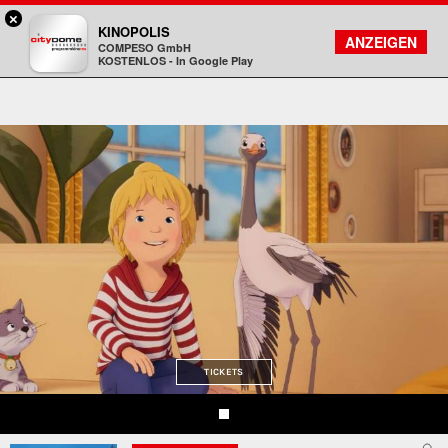
×
DA - programmkino rex
KINOPOLIS
FILMSUCHE
KONTO
ANZEIGEN
COMPESO GmbH
Kinopolis
KOSTENLOS - In Google Play
TICKETS