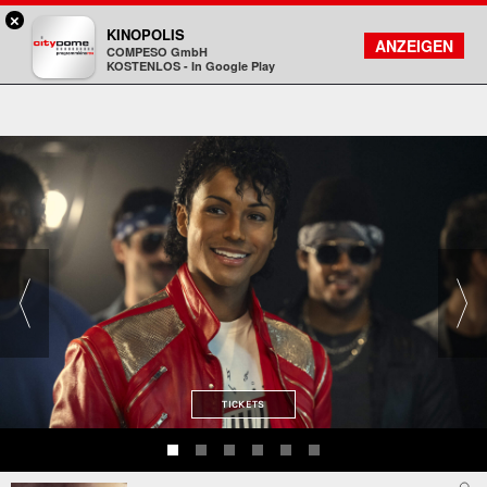
×
DA - programmkino rex
KINOPOLIS
FILMSUCHE
KONTO
ANZEIGEN
COMPESO GmbH
Kinopolis
KOSTENLOS - In Google Play
TICKETS