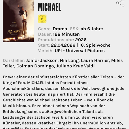
MICHAEL
Genre:
Drama
FSK:
ab 6 Jahre
Dauer:
128 Minuten
Produktionsjahr:
2026
Start:
22.04.2026 | 16. Spielwoche
Verleih:
UPI - Universal Pictures
Darsteller:
Jaafar Jackson, Nia Long, Laura Harrier, Miles
Teller, Colman Domingo, Juliano Krue Valdi
Er war einer der einflussreichsten Künstler aller Zeiten – der
King of Pop. MICHAEL ist das Portrait eines
Ausnahmekünstlers, dessen Musik die Welt bewegt und jede
Generation bis heute inspiriert hat. Der Film erzählt die
Geschichte von Michael Jacksons Leben – weit über die
Musik hinaus. Er zeichnet seinen Weg nach von der
Entdeckung seines außergewöhnlichen Talents als
Leadsänger der Jackson Five bis hin zu dem visionären
Künstler, dessen kreativer Ehrgeiz ihn unermüdlich antrieb,
der größte Entertainer der Welt zu werden. Von einigen seiner