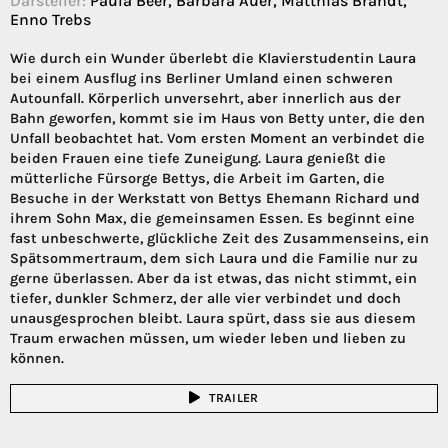
Darsteller:
Paula Beer, Barbara Auer, Matthias Brandt,
Enno Trebs
Wie durch ein Wunder überlebt die Klavierstudentin Laura
bei einem Ausflug ins Berliner Umland einen schweren
Autounfall. Körperlich unversehrt, aber innerlich aus der
Bahn geworfen, kommt sie im Haus von Betty unter, die den
Unfall beobachtet hat. Vom ersten Moment an verbindet die
beiden Frauen eine tiefe Zuneigung. Laura genießt die
mütterliche Fürsorge Bettys, die Arbeit im Garten, die
Besuche in der Werkstatt von Bettys Ehemann Richard und
ihrem Sohn Max, die gemeinsamen Essen. Es beginnt eine
fast unbeschwerte, glückliche Zeit des Zusammenseins, ein
Spätsommertraum, dem sich Laura und die Familie nur zu
gerne überlassen. Aber da ist etwas, das nicht stimmt, ein
tiefer, dunkler Schmerz, der alle vier verbindet und doch
unausgesprochen bleibt. Laura spürt, dass sie aus diesem
Traum erwachen müssen, um wieder leben und lieben zu
können.
TRAILER