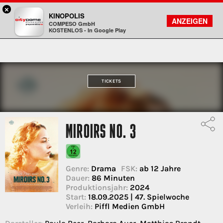
×
DA - programmkino rex
KINOPOLIS
FILMSUCHE
KONTO
ANZEIGEN
COMPESO GmbH
Kinopolis
KOSTENLOS - In Google Play
TICKETS
MIROIRS NO. 3
Genre:
Drama
FSK:
ab 12 Jahre
Dauer:
86 Minuten
Produktionsjahr:
2024
Start:
18.09.2025 | 47. Spielwoche
Verleih:
Piffl Medien GmbH