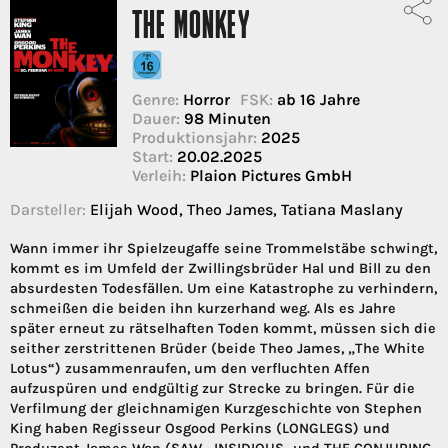
THE MONKEY
Genre:
Horror
FSK:
ab 16 Jahre
Dauer:
98 Minuten
Produktionsjahr:
2025
Start:
20.02.2025
Verleih:
Plaion Pictures GmbH
Darsteller:
Elijah Wood, Theo James, Tatiana Maslany
Wann immer ihr Spielzeugaffe seine Trommelstäbe schwingt,
kommt es im Umfeld der Zwillingsbrüder Hal und Bill zu den
absurdesten Todesfällen. Um eine Katastrophe zu verhindern,
schmeißen die beiden ihn kurzerhand weg. Als es Jahre
später erneut zu rätselhaften Toden kommt, müssen sich die
seither zerstrittenen Brüder (beide Theo James, „The White
Lotus“) zusammenraufen, um den verfluchten Affen
aufzuspüren und endgültig zur Strecke zu bringen. Für die
Verfilmung der gleichnamigen Kurzgeschichte von Stephen
King haben Regisseur Osgood Perkins (LONGLEGS) und