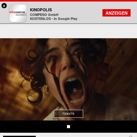
×
DA - programmkino rex
KINOPOLIS
FILMSUCHE
KONTO
ANZEIGEN
COMPESO GmbH
Kinopolis
KOSTENLOS - In Google Play
TICKETS