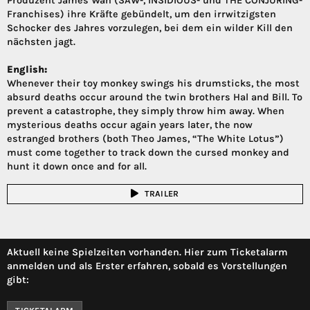
Produzent James Wan (SAW-, INSIDIOUS- und THE CONJURING-
Franchises) ihre Kräfte gebündelt, um den irrwitzigsten
Schocker des Jahres vorzulegen, bei dem ein wilder Kill den
nächsten jagt.
English:
Whenever their toy monkey swings his drumsticks, the most
absurd deaths occur around the twin brothers Hal and Bill. To
prevent a catastrophe, they simply throw him away. When
mysterious deaths occur again years later, the now
estranged brothers (both Theo James, “The White Lotus”)
must come together to track down the cursed monkey and
hunt it down once and for all.
TRAILER
Aktuell keine Spielzeiten vorhanden. Hier zum Ticketalarm
anmelden und als Erster erfahren, sobald es Vorstellungen
gibt: