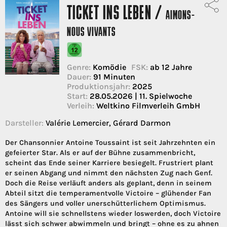
TICKET INS LEBEN /
AIMONS-
NOUS VIVANTS
Genre:
Komödie
FSK:
ab 12 Jahre
Dauer:
91 Minuten
Produktionsjahr:
2025
Start:
28.05.2026 | 11. Spielwoche
Verleih:
Weltkino Filmverleih GmbH
Darsteller:
Valérie Lemercier, Gérard Darmon
Der Chansonnier Antoine Toussaint ist seit Jahrzehnten ein
gefeierter Star. Als er auf der Bühne zusammenbricht,
scheint das Ende seiner Karriere besiegelt. Frustriert plant
er seinen Abgang und nimmt den nächsten Zug nach Genf.
Doch die Reise verläuft anders als geplant, denn in seinem
Abteil sitzt die temperamentvolle Victoire – glühender Fan
des Sängers und voller unerschütterlichem Optimismus.
Antoine will sie schnellstens wieder loswerden, doch Victoire
lässt sich schwer abwimmeln und bringt – ohne es zu ahnen