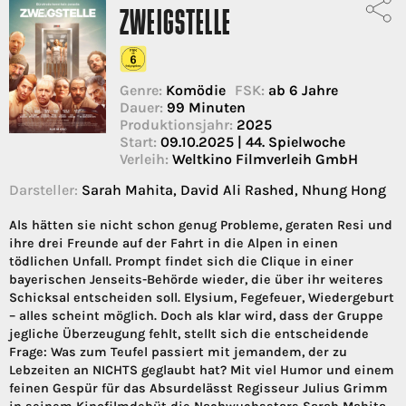
ZWEIGSTELLE
Genre:
Komödie
FSK:
ab 6 Jahre
Dauer:
99 Minuten
Produktionsjahr:
2025
Start:
09.10.2025 | 44. Spielwoche
Verleih:
Weltkino Filmverleih GmbH
Darsteller:
Sarah Mahita, David Ali Rashed, Nhung Hong
Als hätten sie nicht schon genug Probleme, geraten Resi und
ihre drei Freunde auf der Fahrt in die Alpen in einen
tödlichen Unfall. Prompt findet sich die Clique in einer
bayerischen Jenseits-Behörde wieder, die über ihr weiteres
Schicksal entscheiden soll. Elysium, Fegefeuer, Wiedergeburt
– alles scheint möglich. Doch als klar wird, dass der Gruppe
jegliche Überzeugung fehlt, stellt sich die entscheidende
Frage: Was zum Teufel passiert mit jemandem, der zu
Lebzeiten an NICHTS geglaubt hat? Mit viel Humor und einem
feinen Gespür für das Absurdelässt Regisseur Julius Grimm