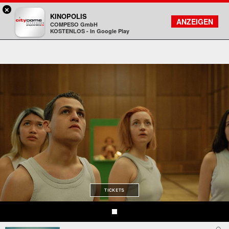
×
DA - programmkino rex
KINOPOLIS
FILMSUCHE
KONTO
ANZEIGEN
COMPESO GmbH
Kinopolis
KOSTENLOS - In Google Play
TICKETS