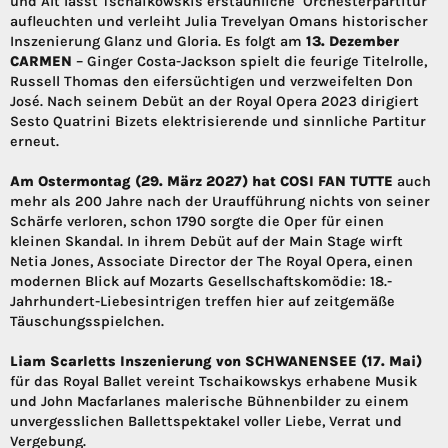
und Alt lässt Tschaikowskis erstaunliche Orchesterpartitur
aufleuchten und verleiht Julia Trevelyan Omans historischer
Inszenierung Glanz und Gloria. Es folgt am
13. Dezember
CARMEN
– Ginger Costa-Jackson spielt die feurige Titelrolle,
Russell Thomas den eifersüchtigen und verzweifelten Don
José. Nach seinem Debüt an der Royal Opera 2023 dirigiert
Sesto Quatrini Bizets elektrisierende und sinnliche Partitur
erneut.
Am Ostermontag (29. März 2027) hat COSI FAN TUTTE
auch
mehr als 200 Jahre nach der Uraufführung nichts von seiner
Schärfe verloren, schon 1790 sorgte die Oper für einen
kleinen Skandal. In ihrem Debüt auf der Main Stage wirft
Netia Jones, Associate Director der The Royal Opera, einen
modernen Blick auf Mozarts Gesellschaftskomödie: 18.-
Jahrhundert-Liebesintrigen treffen hier auf zeitgemäße
Täuschungsspielchen.
Liam Scarletts Inszenierung von SCHWANENSEE (17. Mai)
für das Royal Ballet vereint Tschaikowskys erhabene Musik
und John Macfarlanes malerische Bühnenbilder zu einem
unvergesslichen Ballettspektakel voller Liebe, Verrat und
Vergebung.