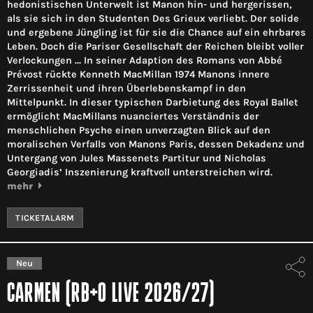
hedonistischen Unterwelt ist Manon hin- und hergerissen,
als sie sich in den Studenten Des Grieux verliebt. Der solide
und ergebene Jüngling ist für sie die Chance auf ein ehrbares
Leben. Doch die Pariser Gesellschaft der Reichen bleibt voller
Verlockungen … In seiner Adaption des Romans von Abbé
Prévost rückte Kenneth MacMillan 1974 Manons innere
Zerrissenheit und ihren Überlebenskampf in den
Mittelpunkt. In dieser typischen Darbietung des Royal Ballet
ermöglicht MacMillans nuanciertes Verständnis der
menschlichen Psyche einen unverzagten Blick auf den
moralischen Verfalls von Manons Paris, dessen Dekadenz und
Untergang von Jules Massenets Partitur und Nicholas
Georgiadis’ Inszenierung kraftvoll unterstreichen wird.
mehr
TICKETALARM
Neu
CARMEN (RB+O LIVE 2026/27)