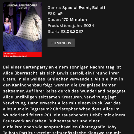
Genre:
Special Event, Ballett
FSK:
oP
Dauer:
170 Minuten
Produktionsjahr:
2024
Start:
23.03.2027
FILMINFOS
Bei einer Gartenparty an einem sonnigen Nachmittag ist
Alice überrascht, als sich Lewis Carroll, ein Freund ihrer
Eltern, in ein weißes Kaninchen verwandelt. Als sie ihm in
den Kaninchenbau folgt, werden die Ereignisse immer
seltsamer. Auf ihrer Reise durch das Wunderland begegnet
Alice unzähligen seltsamen Kreaturen. Verwirrung jagt
Verwirrung. Dann erwacht Alice mit einem Ruck. War das
alles nur ein Tagtraum? Christopher Wheeldons Alice Im
Wunderland feierte 2011 ein rauschendes Debüt mit einem
Feuerwerk an Farben, Bühnenzauber und einer
einfallsreichen wie anspruchsvollen Choreografie. Joby
Talbots Partitur vereint zeitgenössische Klangwelten mit