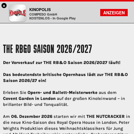
×
Bad Homburg - KINOPOLIS
KINOPOLIS
FILMSUCHE
KONTO
ANZEIGEN
COMPESO GmbH
Kinopolis
KOSTENLOS - In Google Play
THE RB&O SAISON 2026/2027
Der Vorverkauf zur THE RB&O Saison 2026/2027 läuft!
Das bedeutendste britische Opernhaus lädt zur THE RB&O
Saison 2026/27 ein!
Erleben Sie
Opern- und Ballett-Meisterwerke
aus dem
Covent Garden in London
auf der großen Kinoleinwand – in
brillanter Bild- und Tonqualität.
Am
06. Dezember 2026
starten wir mit
THE NUTCRACKER
in
die neue Kino-Saison des Royal Opera House in London. Peter
Wrights Produktion dieses Weihnachtsklassikers für Jung