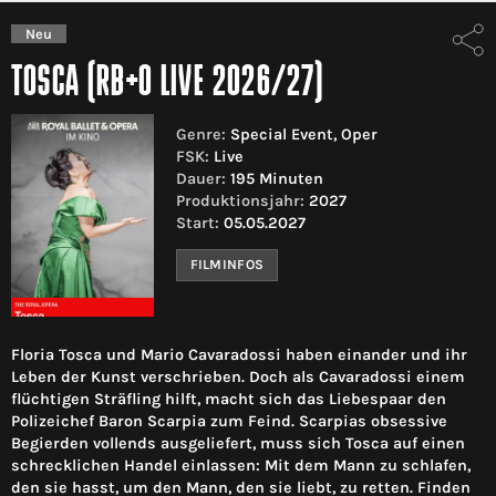
Neu
TOSCA (RB+O LIVE 2026/27)
Genre:
Special Event, Oper
FSK:
Live
Dauer:
195 Minuten
Produktionsjahr:
2027
Start:
05.05.2027
FILMINFOS
Floria Tosca und Mario Cavaradossi haben einander und ihr
Leben der Kunst verschrieben. Doch als Cavaradossi einem
flüchtigen Sträfling hilft, macht sich das Liebespaar den
Polizeichef Baron Scarpia zum Feind. Scarpias obsessive
Begierden vollends ausgeliefert, muss sich Tosca auf einen
schrecklichen Handel einlassen: Mit dem Mann zu schlafen,
den sie hasst, um den Mann, den sie liebt, zu retten. Finden