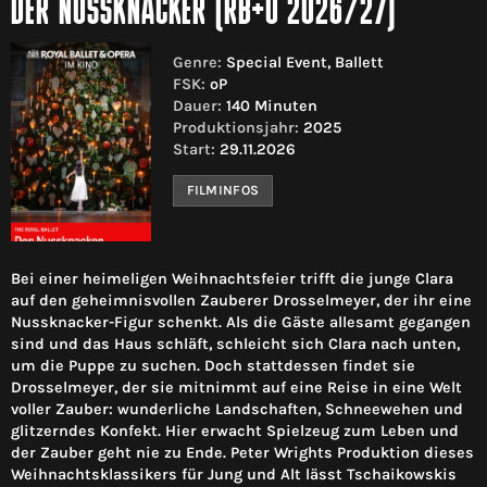
DER NUSSKNACKER (RB+O 2026/27)
Genre:
Special Event, Ballett
FSK:
oP
Dauer:
140 Minuten
Produktionsjahr:
2025
Start:
29.11.2026
FILMINFOS
Bei einer heimeligen Weihnachtsfeier trifft die junge Clara
auf den geheimnisvollen Zauberer Drosselmeyer, der ihr eine
Nussknacker-Figur schenkt. Als die Gäste allesamt gegangen
sind und das Haus schläft, schleicht sich Clara nach unten,
um die Puppe zu suchen. Doch stattdessen findet sie
Drosselmeyer, der sie mitnimmt auf eine Reise in eine Welt
voller Zauber: wunderliche Landschaften, Schneewehen und
glitzerndes Konfekt. Hier erwacht Spielzeug zum Leben und
der Zauber geht nie zu Ende. Peter Wrights Produktion dieses
Weihnachtsklassikers für Jung und Alt lässt Tschaikowskis