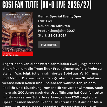
COSI FAN TUTTE (RB+O LIVE 2026/27)
Genre:
Special Event, Oper
FSK:
Live
Dauer:
210 Minuten
Produktionsjahr:
2027
Start:
23.02.2027
FILMINFOS
Angetrieben von einer Wette schmieden zwei junge Männer
einen Plan, um die Treue ihrer Freundinnen auf die Probe zu
stellen. Was folgt, ist ein raffiniertes Spiel aus Verführung
und Macht: Die vier Liebenden geraten in einen Strudel aus
wechselnden Rollen und unsicheren Wahrheiten, in dem
Realität und Täuschung immer stärker verschwimmen. Auch
mehr als 200 Jahre nach der Uraufführung hat Così fan tutte
nichts von seiner Schärfe verloren, schon 1790 sorgte die
Oper für einen kleinen Skandal. In ihrem Debüt auf der Main
Stage wirft Netia Jones, Associate Director der The Royal