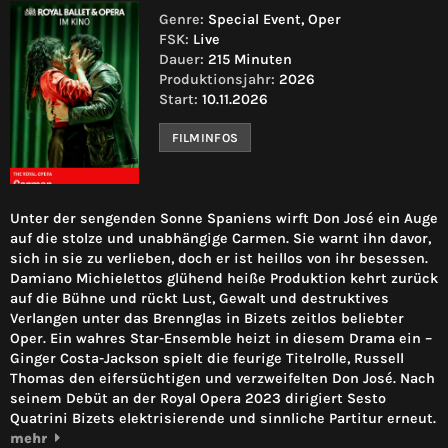
Genre:
Special Event, Oper
FSK:
Live
Dauer:
215 Minuten
Produktionsjahr:
2026
Start:
10.11.2026
FILMINFOS
Unter der sengenden Sonne Spaniens wirft Don José ein Auge
auf die stolze und unabhängige Carmen. Sie warnt ihn davor,
sich in sie zu verlieben, doch er ist heillos von ihr besessen.
Damiano Michielettos glühend heiße Produktion kehrt zurück
auf die Bühne und rückt Lust, Gewalt und destruktives
Verlangen unter das Brennglas in Bizets zeitlos beliebter
Oper. Ein wahres Star-Ensemble heizt in diesem Drama ein –
Ginger Costa-Jackson spielt die feurige Titelrolle, Russell
Thomas den eifersüchtigen und verzweifelten Don José. Nach
seinem Debüt an der Royal Opera 2023 dirigiert Sesto
Quatrini Bizets elektrisierende und sinnliche Partitur erneut.
mehr