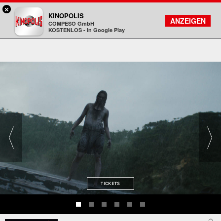
×
Hanau - KINOPOLIS
KINOPOLIS
FILMSUCHE
KONTO
ANZEIGEN
COMPESO GmbH
Kinopolis
KOSTENLOS - In Google Play
TICKETS