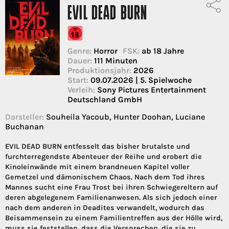
EVIL DEAD BURN
Genre:
Horror
FSK:
ab 18 Jahre
Dauer:
111 Minuten
Produktionsjahr:
2026
Start:
09.07.2026 | 5. Spielwoche
Verleih:
Sony Pictures Entertainment
Deutschland GmbH
Darsteller:
Souheila Yacoub, Hunter Doohan, Luciane
Buchanan
EVIL DEAD BURN entfesselt das bisher brutalste und
furchterregendste Abenteuer der Reihe und erobert die
Kinoleinwände mit einem brandneuen Kapitel voller
Gemetzel und dämonischem Chaos. Nach dem Tod ihres
Mannes sucht eine Frau Trost bei ihren Schwiegereltern auf
deren abgelegenem Familienanwesen. Als sich jedoch einer
nach dem anderen in Deadites verwandelt, wodurch das
Beisammensein zu einem Familientreffen aus der Hölle wird,
muss sie feststellen, dass die Versprechen, die sie zu