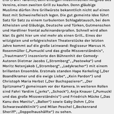
Vereins, einen zweiten Grill zu kaufen. Denn gläubige
Muslime dürfen ihre Grillwürste bekanntlich nicht auf einen
Rost mit Schweinefleisch legen. Die gut gemeinte Idee führt
Satz für Satz zu einem turbulenten Schlagabtausch, bei dem
Atheisten und Gläubige, Deutsche und Türken, Gutmenschen
und Hardliner frontal aufeinanderprallen. Schnell wird allen
klar: Es geht hier um viel mehr als einen Grill… Eines der
witzigsten und erfolgreichsten Theaterstücke der letzten
Jahre kommt auf die große Leinwand: Regisseur Marcus H.
Rosenmüller („Pumuckl und das große Missverständnis“,
„Trautmann“) inszenierte den Bühnenhit der Comedy-
Autoren Dietmar Jacobs („Stromberg“, „Pastewka“) und
Moritz Netenjakob („Stromberg“, „Ladykracher“) mit einem
brillanten Ensemble. Erstmals standen Hape Kerkeling („Der
Boandlkramer und die ewige Liebe“, „Kein Pardon“) und
Christoph Maria Herbst („Der Buchspazierer“, „Der
Spitzname“) gemeinsam vor der Kamera. In weiteren Rollen
sind Fahri Yardim („jerks“, „Schock“), Anja Knauer („Pumuckl
und das große Missverständnis“) und Friedrich Mücke („Das
Kanu des Manitu“, „Ballon“) sowie Gaby Dohm („Die
Schwarzwaldklinik“) und Milan Peschel („Beckenrand
Sheriff“, „Doppelhaushälfte“) zu sehen.