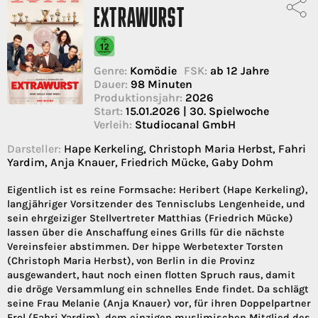
EXTRAWURST
Genre:
Komödie
FSK:
ab 12 Jahre
Dauer:
98 Minuten
Produktionsjahr:
2026
Start:
15.01.2026 | 30. Spielwoche
Verleih:
Studiocanal GmbH
Darsteller:
Hape Kerkeling, Christoph Maria Herbst, Fahri
Yardim, Anja Knauer, Friedrich Mücke, Gaby Dohm
Eigentlich ist es reine Formsache: Heribert (Hape Kerkeling),
langjähriger Vorsitzender des Tennisclubs Lengenheide, und
sein ehrgeiziger Stellvertreter Matthias (Friedrich Mücke)
lassen über die Anschaffung eines Grills für die nächste
Vereinsfeier abstimmen. Der hippe Werbetexter Torsten
(Christoph Maria Herbst), von Berlin in die Provinz
ausgewandert, haut noch einen flotten Spruch raus, damit
die dröge Versammlung ein schnelles Ende findet. Da schlägt
seine Frau Melanie (Anja Knauer) vor, für ihren Doppelpartner
Erol (Fahri Yardim), dem einzigen muslimischen Mitglied des