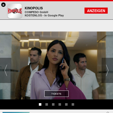
×
Hanau - KINOPOLIS
KINOPOLIS
FILMSUCHE
KONTO
ANZEIGEN
COMPESO GmbH
Kinopolis
KOSTENLOS - In Google Play
TICKETS