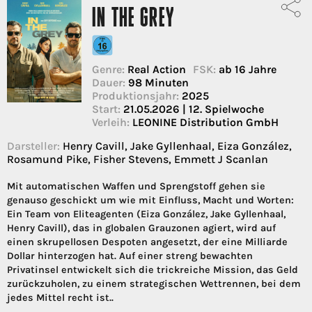
IN THE GREY
Genre:
Real Action
FSK:
ab 16 Jahre
Dauer:
98 Minuten
Produktionsjahr:
2025
Start:
21.05.2026 | 12. Spielwoche
Verleih:
LEONINE Distribution GmbH
Darsteller:
Henry Cavill, Jake Gyllenhaal, Eiza González,
Rosamund Pike, Fisher Stevens, Emmett J Scanlan
Mit automatischen Waffen und Sprengstoff gehen sie
genauso geschickt um wie mit Einfluss, Macht und Worten:
Ein Team von Eliteagenten (Eiza González, Jake Gyllenhaal,
Henry Cavill), das in globalen Grauzonen agiert, wird auf
einen skrupellosen Despoten angesetzt, der eine Milliarde
Dollar hinterzogen hat. Auf einer streng bewachten
Privatinsel entwickelt sich die trickreiche Mission, das Geld
zurückzuholen, zu einem strategischen Wettrennen, bei dem
jedes Mittel recht ist..