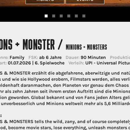
IONS + MONSTER /
MINIONS + MONSTERS
nre:
Family
FSK:
ab 6 Jahre
Dauer:
90 Minuten
Produkti
art:
01.07.2026 | 6. Spielwoche
Verleih:
UPI - Universal Pictu
 & MONSTER erzählt die abgefahrene, aberwitzige und natü
 und wie sie Hollywood erobern, Filmstars werden, alles verl
ldenhaft daranmachen, den Planeten vor genau dem Chaos zu 
r als zehn Jahren seit ihrem ersten Auftritt sind die Minion
ion geworden. Global bekannt und von Fans jeden Alters geli
 unverbesserlich und Minions weltweit mehr als 5,6 Milliard
:
 & MONSTERS tells the wild, zany, and of course completely
od, become movie stars, lose everything, unleash monsters on