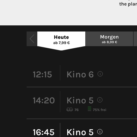
the pla
Morgen
Heute
ab 8,99 €
ab 7,99 €
12:15
Kino 6
i
14:20
Kino 5
i
76
75% frei
16:45
Kino 5
i