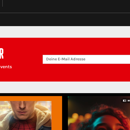
R
Events