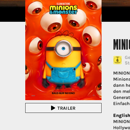
MIN
Ge
St
MINIONS
Minions
dann he
den meh
Generat
Einfach
TRAILER
English
MINIONS
Hollywo