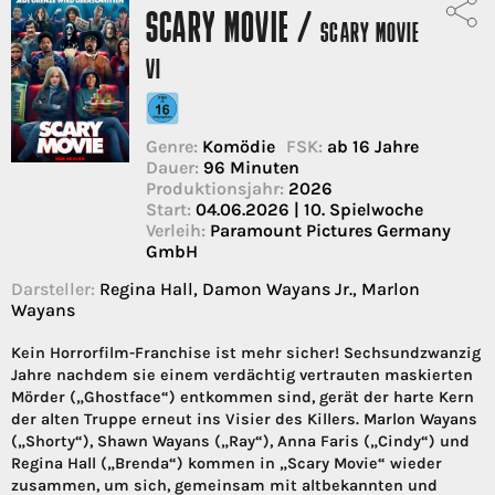
SCARY MOVIE /
SCARY MOVIE
VI
Genre:
Komödie
FSK:
ab 16 Jahre
Dauer:
96 Minuten
Produktionsjahr:
2026
Start:
04.06.2026 | 10. Spielwoche
Verleih:
Paramount Pictures Germany
GmbH
Darsteller:
Regina Hall, Damon Wayans Jr., Marlon
Wayans
Kein Horrorfilm-Franchise ist mehr sicher! Sechsundzwanzig
Jahre nachdem sie einem verdächtig vertrauten maskierten
Mörder („Ghostface“) entkommen sind, gerät der harte Kern
der alten Truppe erneut ins Visier des Killers. Marlon Wayans
(„Shorty“), Shawn Wayans („Ray“), Anna Faris („Cindy“) und
Regina Hall („Brenda“) kommen in „Scary Movie“ wieder
zusammen, um sich, gemeinsam mit altbekannten und