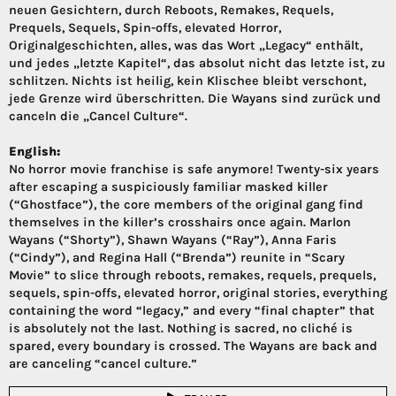
neuen Gesichtern, durch Reboots, Remakes, Requels,
Prequels, Sequels, Spin-offs, elevated Horror,
Originalgeschichten, alles, was das Wort „Legacy“ enthält,
und jedes „letzte Kapitel“, das absolut nicht das letzte ist, zu
schlitzen. Nichts ist heilig, kein Klischee bleibt verschont,
jede Grenze wird überschritten. Die Wayans sind zurück und
canceln die „Cancel Culture“.
English:
No horror movie franchise is safe anymore! Twenty-six years
after escaping a suspiciously familiar masked killer
(“Ghostface”), the core members of the original gang find
themselves in the killer’s crosshairs once again. Marlon
Wayans (“Shorty”), Shawn Wayans (“Ray”), Anna Faris
(“Cindy”), and Regina Hall (“Brenda”) reunite in “Scary
Movie” to slice through reboots, remakes, requels, prequels,
sequels, spin-offs, elevated horror, original stories, everything
containing the word “legacy,” and every “final chapter” that
is absolutely not the last. Nothing is sacred, no cliché is
spared, every boundary is crossed. The Wayans are back and
are canceling “cancel culture.”