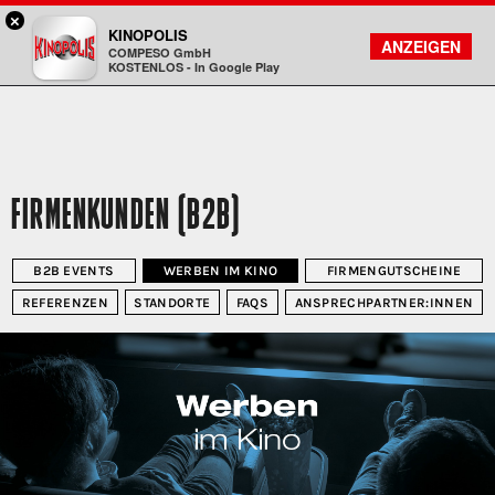
×
Gießen - KINOPOLIS
KINOPOLIS
FILMSUCHE
KONTO
ANZEIGEN
COMPESO GmbH
Kinopolis
KOSTENLOS - In Google Play
FIRMENKUNDEN (B2B)
B2B EVENTS
WERBEN IM KINO
FIRMENGUTSCHEINE
REFERENZEN
STANDORTE
FAQS
ANSPRECHPARTNER:INNEN