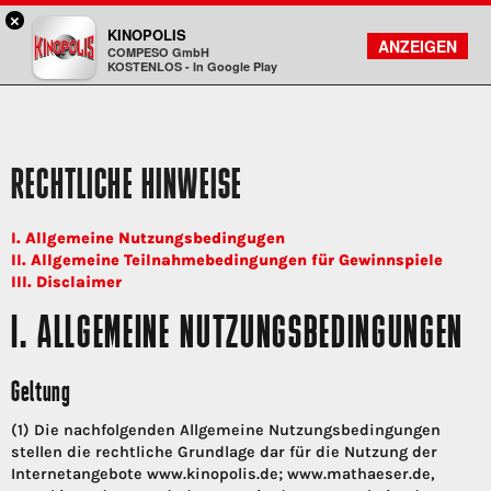
×
Gießen - KINOPOLIS
KINOPOLIS
FILMSUCHE
KONTO
ANZEIGEN
COMPESO GmbH
Kinopolis
KOSTENLOS - In Google Play
RECHTLICHE HINWEISE
I. Allgemeine Nutzungsbedingugen
II. Allgemeine Teilnahmebedingungen für Gewinnspiele
III. Disclaimer
I. ALLGEMEINE NUTZUNGSBEDINGUNGEN
Geltung
(1) Die nachfolgenden Allgemeine Nutzungsbedingungen
stellen die rechtliche Grundlage dar für die Nutzung der
Internetangebote www.kinopolis.de; www.mathaeser.de,