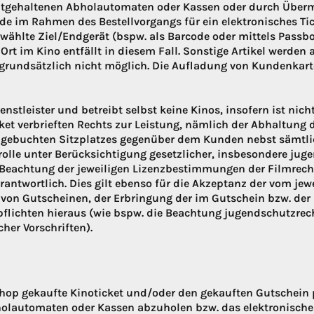
itgehaltenen Abholautomaten oder Kassen oder durch Überm
nde im Rahmen des Bestellvorgangs für ein elektronisches Tic
ählte Ziel/Endgerät (bspw. als Barcode oder mittels Passbo
rt im Kino entfällt in diesem Fall. Sonstige Artikel werden
t grundsätzlich nicht möglich. Die Aufladung von Kundenkarte
tleister und betreibt selbst keine Kinos, insofern ist nic
ket verbrieften Rechts zur Leistung, nämlich der Abhaltung
s gebuchten Sitzplatzes gegenüber dem Kunden nebst sämtl
olle unter Berücksichtigung gesetzlicher, insbesondere jug
, Beachtung der jeweiligen Lizenzbestimmungen der Filmrecht
ntwortlich. Dies gilt ebenso für die Akzeptanz der vom jew
von Gutscheinen, der Erbringung der im Gutschein bzw. der
flichten hieraus (wie bspw. die Beachtung jugendschutzrech
her Vorschriften).
shop gekaufte Kinoticket und/oder den gekauften Gutschein
holautomaten oder Kassen abzuholen bzw. das elektronische