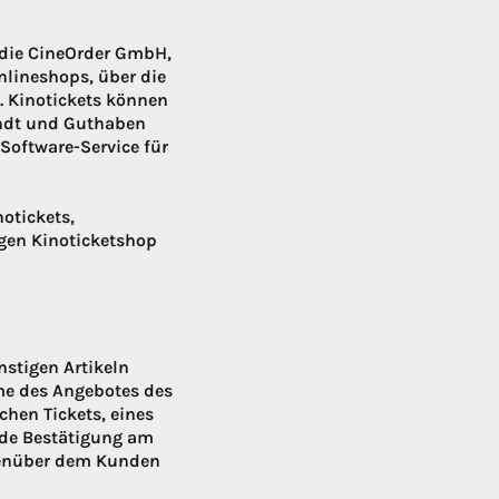
r die CineOrder GmbH,
nlineshops, über die
. Kinotickets können
sandt und Guthaben
Software-Service für
otickets,
gen Kinoticketshop
nstigen Artikeln
e des Angebotes des
chen Tickets, eines
nde Bestätigung am
genüber dem Kunden