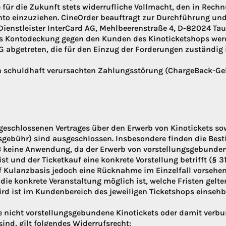
für die Zukunft stets widerrufliche Vollmacht, den in Rechn
onto einzuziehen. CineOrder beauftragt zur Durchführung 
Dienstleister InterCard AG, Mehlbeerenstraße 4, D-82024 Tau
s Kontodeckung gegen den Kunden des Kinoticketshops werd
 abgetreten, die für den Einzug der Forderungen zuständig i
n schuldhaft verursachten Zahlungsstörung (ChargeBack-Ge
geschlossenen Vertrages über den Erwerb von Kinotickets so
sgebühr) sind ausgeschlossen. Insbesondere finden die Be
B keine Anwendung, da der Erwerb von vorstellungsgebunde
st und der Ticketkauf eine konkrete Vorstellung betrifft (§ 3
f Kulanzbasis jedoch eine Rücknahme im Einzelfall vorsehen
 die konkrete Veranstaltung möglich ist, welche Fristen gel
rd ist im Kundenbereich des jeweiligen Ticketshops einsehb
die nicht vorstellungsgebundene Kinotickets oder damit verb
ind, gilt folgendes Widerrufsrecht: