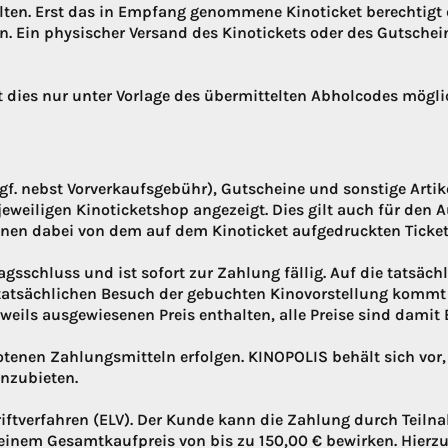
alten. Erst das in Empfang genommene Kinoticket berechtigt
. Ein physischer Versand des Kinotickets oder des Gutsche
t dies nur unter Vorlage des übermittelten Abholcodes mögli
(ggf. nebst Vorverkaufsgebühr), Gutscheine und sonstige Art
eiligen Kinoticketshop angezeigt. Dies gilt auch für den A
önnen dabei von dem auf dem Kinoticket aufgedruckten Ticke
gsschluss und ist sofort zur Zahlung fällig. Auf die tatsäc
atsächlichen Besuch der gebuchten Kinovorstellung kommt e
eweils ausgewiesenen Preis enthalten, alle Preise sind damit
tenen Zahlungsmitteln erfolgen. KINOPOLIS behält sich vor
nzubieten.
iftverfahren (ELV). Der Kunde kann die Zahlung durch Teil
 einem Gesamtkaufpreis von bis zu 150,00 € bewirken. Hierzu