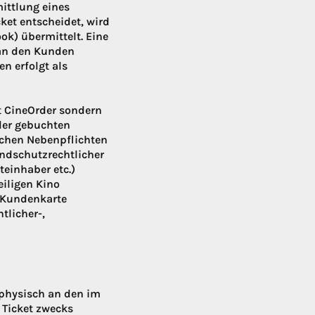
ittlung eines
ket entscheidet, wird
ok) übermittelt. Eine
 an den Kunden
n erfolgt als
ht CineOrder sondern
 der gebuchten
ichen Nebenpflichten
endschutzrechtlicher
einhaber etc.)
eiligen Kino
 Kundenkarte
tlicher-,
 physisch an den im
 Ticket zwecks