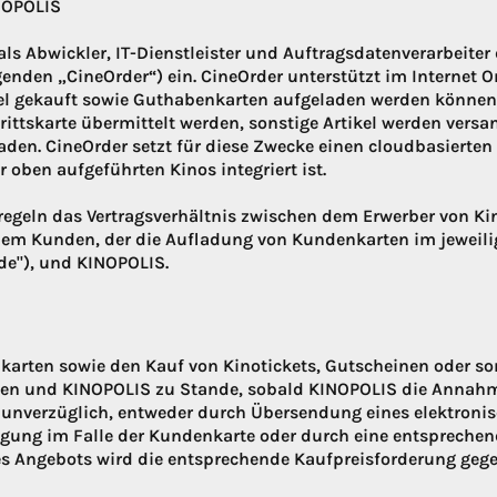
NOPOLIS
als Abwickler, IT-Dienstleister und Auftragsdatenverarbeite
enden „CineOrder“) ein. CineOrder unterstützt im Internet O
kel gekauft sowie Guthabenkarten aufgeladen werden können
ntrittskarte übermittelt werden, sonstige Artikel werden ver
den. CineOrder setzt für diese Zwecke einen cloudbasierten 
r oben aufgeführten Kinos integriert ist.
geln das Vertragsverhältnis zwischen dem Erwerber von Kin
 dem Kunden, der die Aufladung von Kundenkarten im jeweili
de"), und KINOPOLIS.
karten sowie den Kauf von Kinotickets, Gutscheinen oder so
en und KINOPOLIS zu Stande, sobald KINOPOLIS die Annahm
i unverzüglich, entweder durch Übersendung eines elektronis
igung im Falle der Kundenkarte oder durch eine entspreche
s Angebots wird die entsprechende Kaufpreisforderung ge