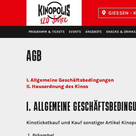
GIESSEN - K
Kinopolis
PROGRAMM & TICKETS
EVENTS
ANGEBOTE
SNACKS & DRINKS
AGB
I. Allgemeine Geschäftsbedingungen
II. Hausordnung des Kinos
I. ALLGEMEINE GESCHÄFTSBEDING
Kinoticketkauf und Kauf sonstiger Artikel Kin
Präambel