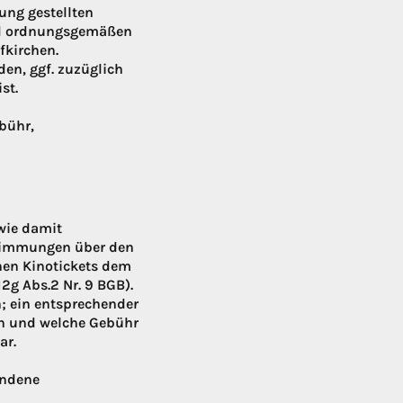
ung gestellten
und ordnungsgemäßen
fkirchen.
en, ggf. zuzüglich
st.
bühr,
wie damit
stimmungen über den
nen Kinotickets dem
12g Abs.2 Nr. 9 BGB).
; ein entsprechender
ten und welche Gebühr
ar.
undene