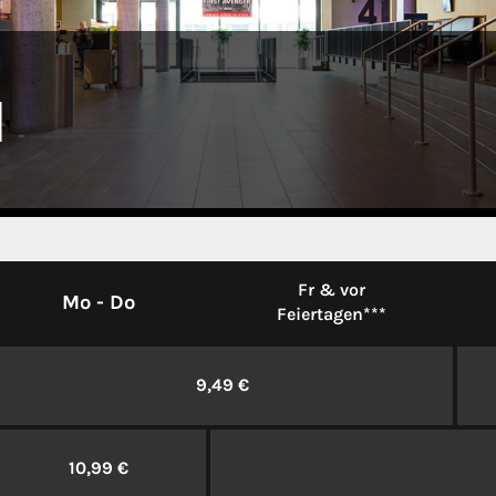
Fr & vor
Mo - Do
Feiertagen***
9,49 €
10,99 €