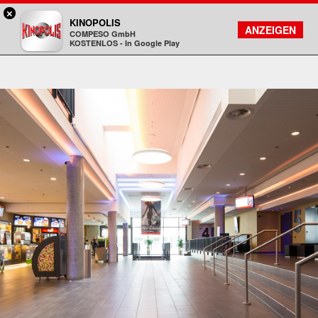
×
Gießen - KINOPOLIS
KINOPOLIS
FILMSUCHE
KONTO
ANZEIGEN
COMPESO GmbH
Kinopolis
KOSTENLOS - In Google Play