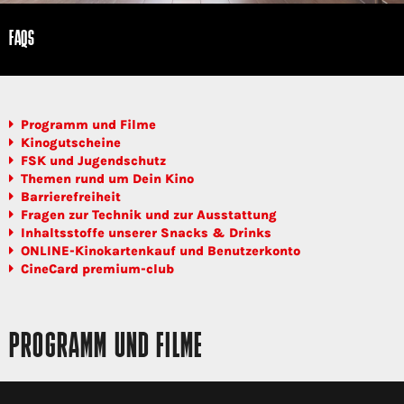
FAQS
Programm und Filme
Kinogutscheine
FSK und Jugendschutz
Themen rund um Dein Kino
Barrierefreiheit
Fragen zur Technik und zur Ausstattung
Inhaltsstoffe unserer Snacks & Drinks
ONLINE-Kinokartenkauf und Benutzerkonto
CineCard premium-club
PROGRAMM UND FILME