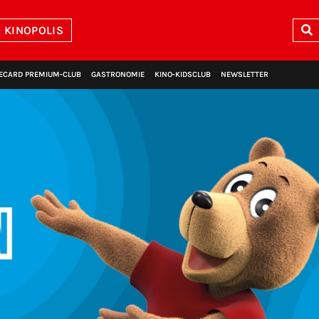
 KINOPOLIS
ECARD PREMIUM‑CLUB
GASTRONOMIE
KINO‑KIDSCLUB
NEWSLETTER