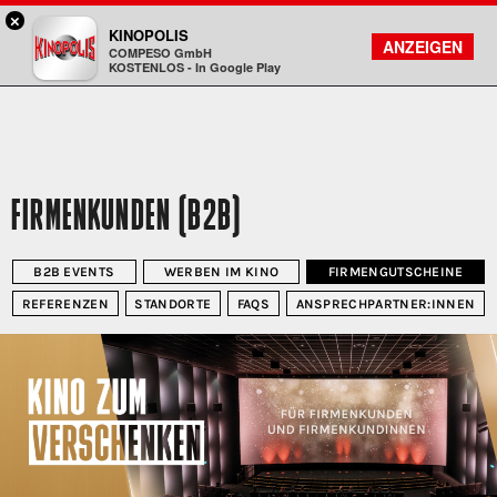
×
Landshut - KINOPOLIS
KINOPOLIS
FILMSUCHE
KONTO
ANZEIGEN
COMPESO GmbH
Kinopolis
KOSTENLOS - In Google Play
FIRMENKUNDEN (B2B)
B2B EVENTS
WERBEN IM KINO
FIRMENGUTSCHEINE
REFERENZEN
STANDORTE
FAQS
ANSPRECHPARTNER:INNEN