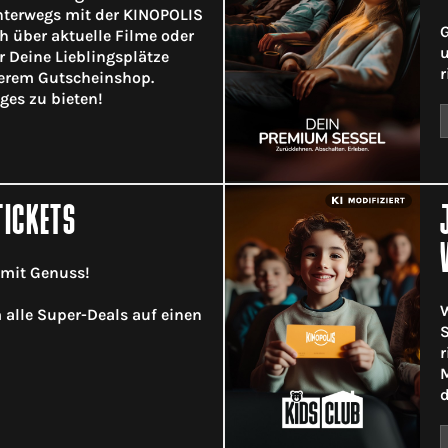
terwegs mit der KINOPOLIS
G
h über aktuelle Filme oder
u
ir Deine Lieblingsplätze
r
serem Gutscheinshop.
ges zu bieten!
TICKETS
 mit Genuss!
W
m alle Super-Deals auf einen
S
r
M
d