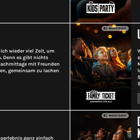
ich wieder viel Zeit, um
W
. Denn es gibt nichts
s
 Nachmittage mit Freunden
M
gen, gemeinsam zu lachen
l
S
S
noerlebnis ganz einfach