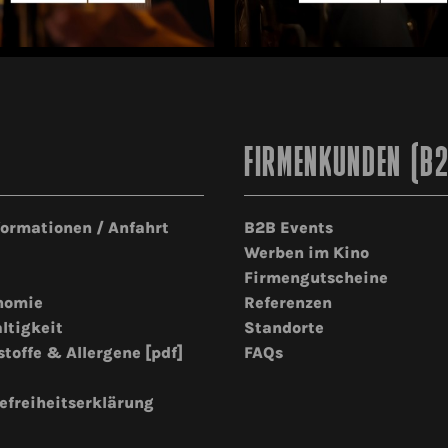
FIRMENKUNDEN (B
formationen / Anfahrt
B2B Events
Werben im Kino
Firmengutscheine
nomie
Referenzen
ltigkeit
Standorte
stoffe & Allergene [pdf]
FAQs
efreiheitserklärung