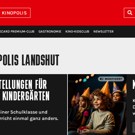
 KINOPOLIS
ECARD PREMIUM‑CLUB
GASTRONOMIE
KINO‑KIDSCLUB
NEWSLETTER
POLIS LANDSHUT
ELLUNGEN FÜR
 KINDERGÄRTEN
K
D
iner Schulklasse und
w
rricht einmal ganz anders.