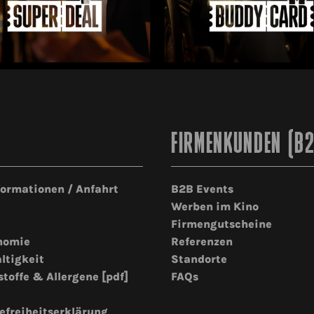
FIRMENKUNDEN (B
formationen / Anfahrt
B2B Events
Werben im Kino
Firmengutscheine
nomie
Referenzen
ltigkeit
Standorte
stoffe & Allergene [pdf]
FAQs
efreiheitserklärung