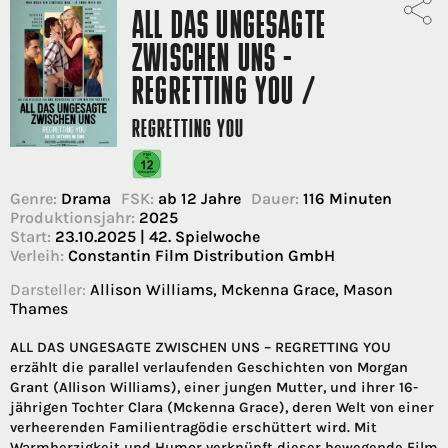
ALL DAS UNGESAGTE
ZWISCHEN UNS -
REGRETTING YOU /
REGRETTING YOU
Genre:
Drama
FSK:
ab 12 Jahre
Dauer:
116 Minuten
Produktionsjahr:
2025
Start:
23.10.2025 | 42. Spielwoche
Verleih:
Constantin Film Distribution GmbH
Darsteller:
Allison Williams, Mckenna Grace, Mason
Thames
ALL DAS UNGESAGTE ZWISCHEN UNS – REGRETTING YOU
erzählt die parallel verlaufenden Geschichten von Morgan
Grant (Allison Williams), einer jungen Mutter, und ihrer 16-
jährigen Tochter Clara (Mckenna Grace), deren Welt von einer
verheerenden Familientragödie erschüttert wird. Mit
Warmherzigkeit und Humor verknüpft dieser bewegende Film