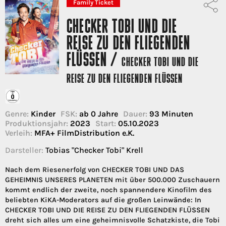
Family Ticket
CHECKER TOBI UND DIE
REISE ZU DEN FLIEGENDEN
FLÜSSEN /
CHECKER TOBI UND DIE
REISE ZU DEN FLIEGENDEN FLÜSSEN
Genre:
Kinder
FSK:
ab 0 Jahre
Dauer:
93 Minuten
Produktionsjahr:
2023
Start:
05.10.2023
Verleih:
MFA+ FilmDistribution e.K.
Darsteller:
Tobias "Checker Tobi" Krell
Nach dem Riesenerfolg von CHECKER TOBI UND DAS
GEHEIMNIS UNSERES PLANETEN mit über 500.000 Zuschauern
kommt endlich der zweite, noch spannendere Kinofilm des
beliebten KiKA-Moderators auf die großen Leinwände: In
CHECKER TOBI UND DIE REISE ZU DEN FLIEGENDEN FLÜSSEN
dreht sich alles um eine geheimnisvolle Schatzkiste, die Tobi