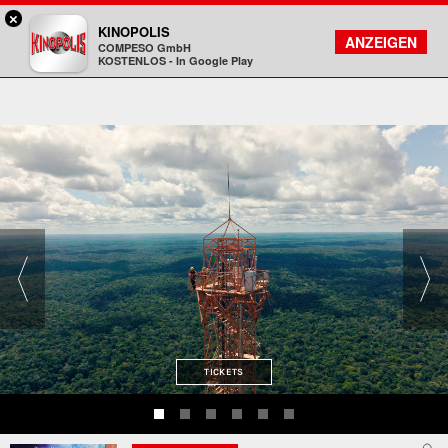
×
Landshut - KINOPOLIS
KINOPOLIS
FILMSUCHE
KONTO
ANZEIGEN
COMPESO GmbH
Kinopolis
KOSTENLOS - In Google Play
TICKETS