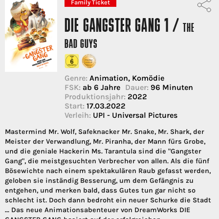
Family Ticket
DIE GANGSTER GANG 1 /
THE
BAD GUYS
Genre:
Animation, Komödie
FSK:
ab 6 Jahre
Dauer:
96 Minuten
Produktionsjahr:
2022
Start:
17.03.2022
Verleih:
UPI - Universal Pictures
Mastermind Mr. Wolf, Safeknacker Mr. Snake, Mr. Shark, der
Meister der Verwandlung, Mr. Piranha, der Mann fürs Grobe,
und die geniale Hackerin Ms. Tarantula sind die "Gangster
Gang", die meistgesuchten Verbrecher von allen. Als die fünf
Bösewichte nach einem spektakulären Raub gefasst werden,
geloben sie inständig Besserung, um dem Gefängnis zu
entgehen, und merken bald, dass Gutes tun gar nicht so
schlecht ist. Doch dann bedroht ein neuer Schurke die Stadt
... Das neue Animationsabenteuer von DreamWorks DIE