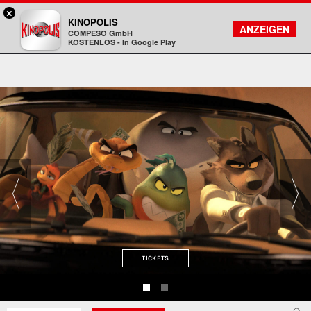
×
Landshut - KINOPOLIS
KINOPOLIS
FILMSUCHE
KONTO
ANZEIGEN
COMPESO GmbH
Kinopolis
KOSTENLOS - In Google Play
TICKETS