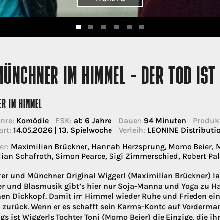
MÜNCHNER IM HIMMEL - DER TOD IS
R IM HIMMEL
nre:
Komödie
FSK:
ab 6 Jahre
Dauer:
94 Minuten
Produkt
art:
14.05.2026 | 13. Spielwoche
Verleih:
LEONINE Distribut
er:
Maximilian Brückner, Hannah Herzsprung, Momo Beier, M
ian Schafroth, Simon Pearce, Sigi Zimmerschied, Robert Palfr
rer und Münchner Original Wiggerl (Maximilian Brückner) l
ier und Blasmusik gibt’s hier nur Soja-Manna und Yoga zu H
hen Dickkopf. Damit im Himmel wieder Ruhe und Frieden ein
 zurück. Wenn er es schafft sein Karma-Konto auf Vordermann
ngs ist Wiggerls Tochter Toni (Momo Beier) die Einzige, die ih