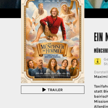
EIN 
MÜNCHNE
Ge
St
Darstell
Maximil
Taxifah
TRAILER
statt B
bairisc
Mission
Allerdi