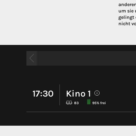
anderen 
um sie 
gelingt
nicht v
17:30
Kino 1
i
83
95% frei