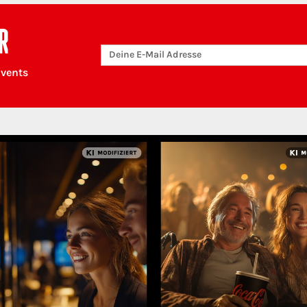
R
Events