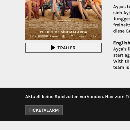
Ayças L
sich Ay
Jungges
freihei
diese G
English
TRAILER
Ayça's l
start ag
With th
team is
Aktuell keine Spielzeiten vorhanden. Hier zum Ti
TICKETALARM