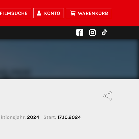
FILMSUCHE
KONTO
WARENKORB
ktionsjahr:
2024
Start:
17.10.2024