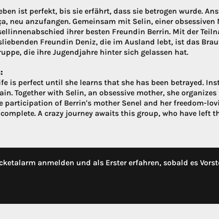
eben ist perfekt, bis sie erfährt, dass sie betrogen wurde. 
ça, neu anzufangen. Gemeinsam mit Selin, einer obsessiven Mu
ellinnenabschied ihrer besten Freundin Berrin. Mit der Teil
tsliebenden Freundin Deniz, die im Ausland lebt, ist das Brau
ruppe, die ihre Jugendjahre hinter sich gelassen hat.
:
ife is perfect until she learns that she has been betrayed. Ins
ain. Together with Selin, an obsessive mother, she organizes a
e participation of Berrin's mother Senel and her freedom-lovi
 complete. A crazy journey awaits this group, who have left t
cketalarm anmelden und als Erster erfahren, sobald es Vorst