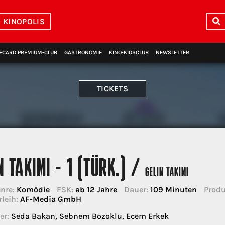
 KINOPOLIS
ECARD PREMIUM‑CLUB
GASTRONOMIE
KINO‑KIDSCLUB
NEWSLETTER
TICKETS
N TAKIMI - 1 (TÜRK.) /
GELIN TAKIMI
nre:
Komödie
FSK:
ab 12 Jahre
Dauer:
109 Minuten
Produ
rleih:
AF-Media GmbH
er:
Seda Bakan, Sebnem Bozoklu, Ecem Erkek