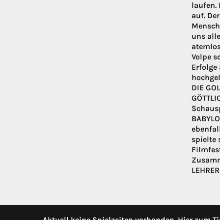
laufen.
auf. De
Menschl
uns all
atemlos
Volpe s
Erfolge
hochgel
DIE GOL
GÖTTLIC
Schausp
BABYLON
ebenfal
spielte
Filmfes
Zusamme
LEHRERZ
Aktuell keine Spielzeiten vorhanden. Hier zum Ti