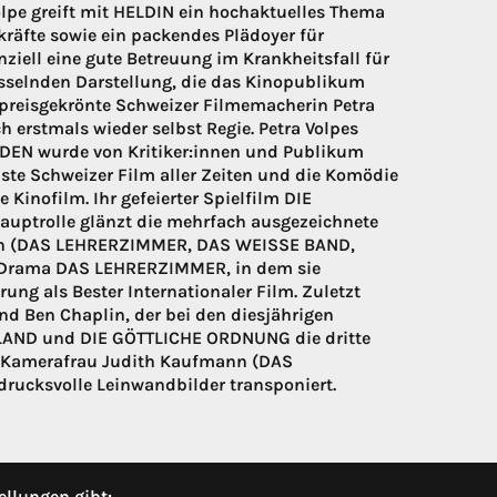
Volpe greift mit HELDIN ein hochaktuelles Thema
ekräfte sowie ein packendes Plädoyer für
nziell eine gute Betreuung im Krankheitsfall für
fesselnden Darstellung, die das Kinopublikum
 preisgekrönte Schweizer Filmemacherin Petra
 erstmals wieder selbst Regie. Petra Volpes
IEDEN wurde von Kritiker:innen und Publikum
hste Schweizer Film aller Zeiten und die Komödie
nofilm. Ihr gefeierter Spielfilm DIE
uptrolle glänzt die mehrfach ausgezeichnete
sch (DAS LEHRERZIMMER, DAS WEISSE BAND,
 Drama DAS LEHRERZIMMER, in dem sie
ung als Bester Internationaler Film. Zuletzt
d Ben Chaplin, der bei den diesjährigen
UMLAND und DIE GÖTTLICHE ORDNUNG die dritte
n Kamerafrau Judith Kaufmann (DAS
rucksvolle Leinwandbilder transponiert.
ellungen gibt: