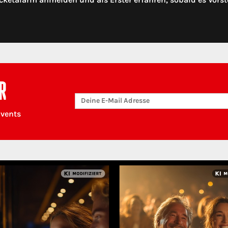
R
Events