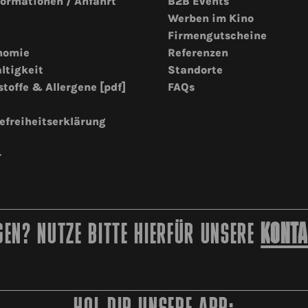
formationen / Anfahrt
B2B Events
Werben im Kino
Firmengutscheine
nomie
Referenzen
ltigkeit
Standorte
stoffe & Allergene [pdf]
FAQs
efreiheitserklärung
r
EN? NUTZE BITTE HIERFÜR UNSERE
KONTA