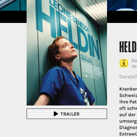
HELD
Ge
Ve
Darstell
Kranken
Schweiz
ihre Pat
oft schw
TRAILER
auf der 
umsorgt
Diagnos
Extrawü