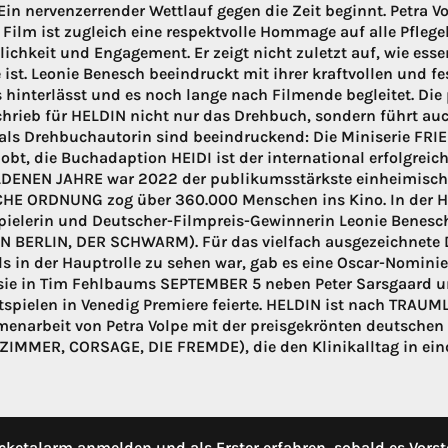
 Ein nervenzerrender Wettlauf gegen die Zeit beginnt. Petra 
r Film ist zugleich eine respektvolle Hommage auf alle Pfleg
ichkeit und Engagement. Er zeigt nicht zuletzt auf, wie esse
e ist. Leonie Benesch beeindruckt mit ihrer kraftvollen und 
 hinterlässt und es noch lange nach Filmende begleitet. Die
chrieb für HELDIN nicht nur das Drehbuch, sondern führt auch
 als Drehbuchautorin sind beeindruckend: Die Miniserie FR
obt, die Buchadaption HEIDI ist der international erfolgreic
DENEN JAHRE war 2022 der publikumsstärkste einheimische Ki
HE ORDNUNG zog über 360.000 Menschen ins Kino. In der Ha
ielerin und Deutscher-Filmpreis-Gewinnerin Leonie Bene
 BERLIN, DER SCHWARM). Für das vielfach ausgezeichnete
ls in der Hauptrolle zu sehen war, gab es eine Oscar-Nominier
 sie in Tim Fehlbaums SEPTEMBER 5 neben Peter Sarsgaard un
tspielen in Venedig Premiere feierte. HELDIN ist nach TRA
narbeit von Petra Volpe mit der preisgekrönten deutsche
IMMER, CORSAGE, DIE FREMDE), die den Klinikalltag in eind
cketalarm anmelden und als Erster erfahren, sobald es Vorst