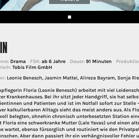
IN
nre:
Drama
FSK:
ab 6 Jahre
Dauer:
91 Minuten
Produktio
rleih:
Tobis Film GmbH
er:
Leonie Benesch, Jasmin Mattei, Alireza Bayram, Sonja Rie
pflegerin Floria (Leonie Benesch) arbeitet mit viel Leidensch
er Krankenhauses. Bei ihr sitzt jeder Handgriff, sie hat selb
ientinnen und Patienten und ist im Notfall sofort zur Stelle –
er kalkulierbaren Alltags sieht das meist anders aus. Als Flo
voll belegten, ohnehin chronisch unterbesetzten Station eine 
 Floria eine schwerkranke Mutter (Lale Yavas) und einen alte
e wartet, ebenso fürsorglich und routiniert wie den Privatpat
nschen. Aber dann passiert ihr ein verhängnisvoller Fehler 