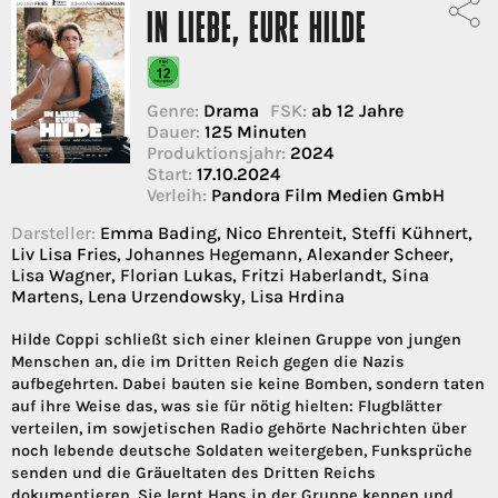
IN LIEBE, EURE HILDE
Genre:
Drama
FSK:
ab 12 Jahre
Dauer:
125 Minuten
Produktionsjahr:
2024
Start:
17.10.2024
Verleih:
Pandora Film Medien GmbH
Darsteller:
Emma Bading, Nico Ehrenteit, Steffi Kühnert,
Liv Lisa Fries, Johannes Hegemann, Alexander Scheer,
Lisa Wagner, Florian Lukas, Fritzi Haberlandt, Sina
Martens, Lena Urzendowsky, Lisa Hrdina
Hilde Coppi schließt sich einer kleinen Gruppe von jungen
Menschen an, die im Dritten Reich gegen die Nazis
aufbegehrten. Dabei bauten sie keine Bomben, sondern taten
auf ihre Weise das, was sie für nötig hielten: Flugblätter
verteilen, im sowjetischen Radio gehörte Nachrichten über
noch lebende deutsche Soldaten weitergeben, Funksprüche
senden und die Gräueltaten des Dritten Reichs
dokumentieren. Sie lernt Hans in der Gruppe kennen und