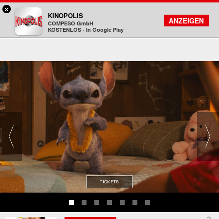
×
Landshut - KINOPOLIS
KINOPOLIS
FILMSUCHE
KONTO
ANZEIGEN
COMPESO GmbH
Kinopolis
KOSTENLOS - In Google Play
TICKETS