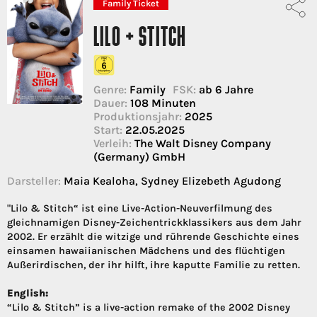
Family Ticket
LILO + STITCH
Genre:
Family
FSK:
ab 6 Jahre
Dauer:
108 Minuten
Produktionsjahr:
2025
Start:
22.05.2025
Verleih:
The Walt Disney Company
(Germany) GmbH
Darsteller:
Maia Kealoha, Sydney Elizebeth Agudong
"Lilo & Stitch“ ist eine Live-Action-Neuverfilmung des
gleichnamigen Disney-Zeichentrickklassikers aus dem Jahr
2002. Er erzählt die witzige und rührende Geschichte eines
einsamen hawaiianischen Mädchens und des flüchtigen
Außerirdischen, der ihr hilft, ihre kaputte Familie zu retten.
English:
“Lilo & Stitch” is a live-action remake of the 2002 Disney