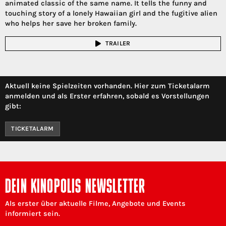
animated classic of the same name. It tells the funny and
touching story of a lonely Hawaiian girl and the fugitive alien
who helps her save her broken family.
TRAILER
Aktuell keine Spielzeiten vorhanden. Hier zum Ticketalarm
anmelden und als Erster erfahren, sobald es Vorstellungen
gibt:
TICKETALARM
DEIN KINOPOLIS NEWSLETTER
Als erster über aktuelle Filme, Angebote und Events
informiert sein.