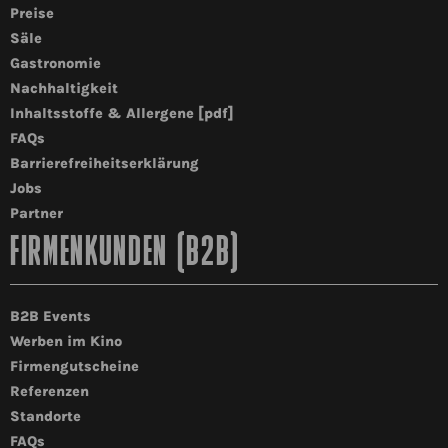
Preise
Säle
Gastronomie
Nachhaltigkeit
Inhaltsstoffe & Allergene [pdf]
FAQs
Barrierefreiheitserklärung
Jobs
Partner
FIRMENKUNDEN (B2B)
B2B Events
Werben im Kino
Firmengutscheine
Referenzen
Standorte
FAQs