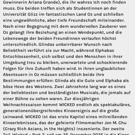
Gewinnerin Ariana Grande), die ihr wahres Ich noch finden
muss. Die beiden treffen sich als Studentinnen an der
Universität Glizz im fantastischen Land Oz und schließen
eine ungewöhnliche, aber tiefe Freundschaft miteinander.
Nach einer Begegnung mit dem wundervollen Zauberer von
Oz gelangt ihre Beziehung an einen Wendepunkt, und die
Lebenswege der beiden Freundinnen verlaufen höchst
unterschiedlich. Glindas unbeirrbarer Wunsch nach
Beliebtheit verführt sie zur Macht, während Elphabas
Entschlossenheit, sich selbst und den Menschen in ihrer
Umgebung treu zu bleiben, unerwartete und schockierende
Folgen für ihre Zukunft haben wird. In ihren unglaublichen
Abenteuern in Oz müssen schließlich beide ihre
Bestimmungen erfüllen: Glinda als die Gute und Elphaba als
böse Hexe des Westens. Zwei Jahrzehnte lang war es eines
der beliebtesten und beständigsten Musicals, die jemals auf
einer Bühne zu sehen waren. Zur diesjährigen
Weihnachtssaison kommt WICKED endlich als spektakuläres,
generationenübergreifendes Kinoereignis auf die große
Leinwand. WICKED ist das erste Kapitel eines mitreißenden
Kinoerlebnisses, das der gefeierte Filmemacher Jon M. Chu
(Crazy Rich Asians, In the Heights) inszenierte. Der zweite
Teil, Wicked – Part 2, soll am 25. Dezember 2025 in die Kinos