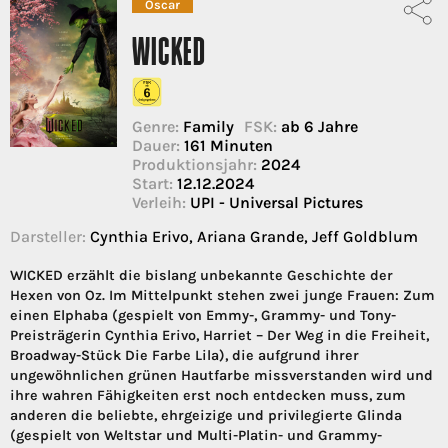
Oscar
WICKED
Genre:
Family
FSK:
ab 6 Jahre
Dauer:
161 Minuten
Produktionsjahr:
2024
Start:
12.12.2024
Verleih:
UPI - Universal Pictures
Darsteller:
Cynthia Erivo, Ariana Grande, Jeff Goldblum
WICKED erzählt die bislang unbekannte Geschichte der
Hexen von Oz. Im Mittelpunkt stehen zwei junge Frauen: Zum
einen Elphaba (gespielt von Emmy-, Grammy- und Tony-
Preisträgerin Cynthia Erivo, Harriet – Der Weg in die Freiheit,
Broadway-Stück Die Farbe Lila), die aufgrund ihrer
ungewöhnlichen grünen Hautfarbe missverstanden wird und
ihre wahren Fähigkeiten erst noch entdecken muss, zum
anderen die beliebte, ehrgeizige und privilegierte Glinda
(gespielt von Weltstar und Multi-Platin- und Grammy-