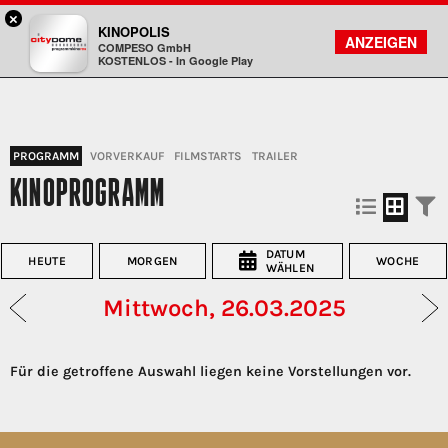
×
DA - programmkino rex
KINOPOLIS
FILMSUCHE
KONTO
ANZEIGEN
COMPESO GmbH
Kinopolis
KOSTENLOS - In Google Play
PROGRAMM
VORVERKAUF
FILMSTARTS
TRAILER
KINOPROGRAMM
DATUM
HEUTE
MORGEN
WOCHE
WÄHLEN
Mittwoch, 26.03.2025
Für die getroffene Auswahl liegen keine Vorstellungen vor.