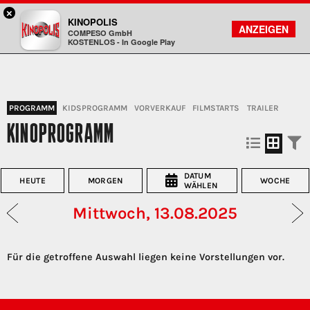
×
Hanau - KINOPOLIS
KINOPOLIS
FILMSUCHE
KONTO
ANZEIGEN
COMPESO GmbH
Kinopolis
KOSTENLOS - In Google Play
PROGRAMM
KIDSPROGRAMM
VORVERKAUF
FILMSTARTS
TRAILER
KINOPROGRAMM
DATUM
HEUTE
MORGEN
WOCHE
WÄHLEN
Mittwoch, 13.08.2025
Für die getroffene Auswahl liegen keine Vorstellungen vor.