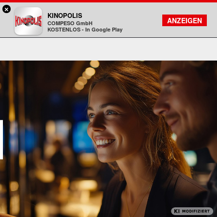
×
Gießen - KINOPOLIS
KINOPOLIS
FILMSUCHE
KONTO
ANZEIGEN
COMPESO GmbH
Kinopolis
KOSTENLOS - In Google Play