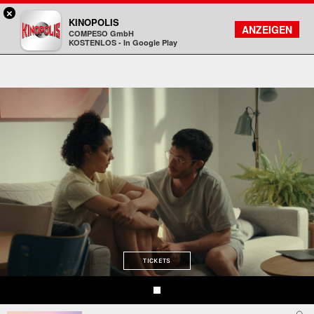
×
Gießen - KINOPOLIS
KINOPOLIS
FILMSUCHE
KONTO
ANZEIGEN
COMPESO GmbH
Kinopolis
KOSTENLOS - In Google Play
TICKETS