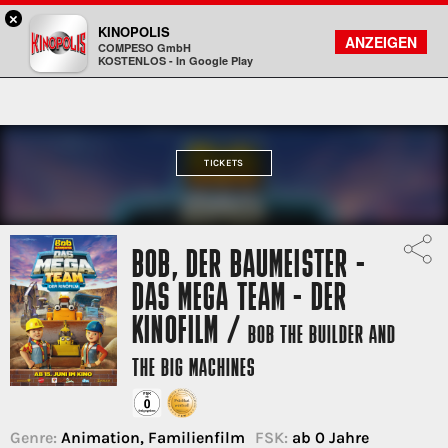
×
Gießen - KINOPOLIS
KINOPOLIS
FILMSUCHE
KONTO
ANZEIGEN
COMPESO GmbH
Kinopolis
KOSTENLOS - In Google Play
TICKETS
BOB, DER BAUMEISTER -
DAS MEGA TEAM - DER
KINOFILM /
BOB THE BUILDER AND
THE BIG MACHINES
Genre:
Animation, Familienfilm
FSK:
ab 0 Jahre