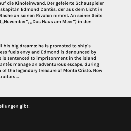
uf die Kinoleinwand. Der gefeierte Schauspieler
chiffskapitän Edmond Dantès, der aus dem Licht in
Rache an seinen Rivalen nimmt. An seiner Seite
er(„November”, „Das Haus am Meer”) in den
ll his big dreams: he is promoted to ship's
uccess fuels envy and Edmond is denounced by
he is sentenced to imprisonment in the island
d Dantès manage an adventurous escape, during
 of the legendary treasure of Monte Cristo. Now
aitors ...
ellungen gibt: