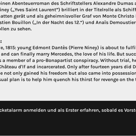
einen Abenteuerroman des Schriftstellers Alexandre Dumas a
iney („Yves Saint Laurent”) brilliert in der Titelrolle als S
atten gerät und als geheimnisvoller Graf von Monte Christo 
stien Bouillon („In der Nacht des 12.“) und Anaïs Demousti
llen zu sehen.
:
e, 1815: young Edmont Dantès (Pierre Niney) is about to fulfi
 and can finally marry Mercedes, the love of his life. But s
as a member of a pro-Bonapartist conspiracy. Without trial, 
Château d'If and incarcerated. Only after fourteen years di
e not only gained his freedom but also came into possession
al plan is to help him quench his thirst for revenge on the tr
cketalarm anmelden und als Erster erfahren, sobald es Vorst