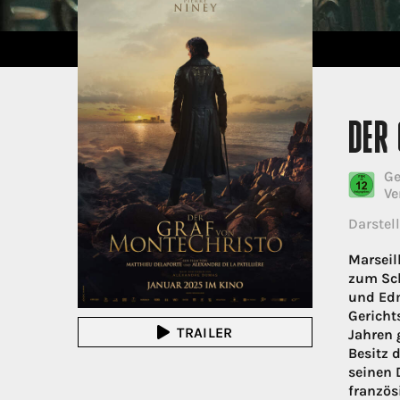
DER
Ge
Ve
Darstell
Marseil
zum Sch
und Edm
Gericht
TRAILER
Jahren 
Besitz 
seinen 
französ