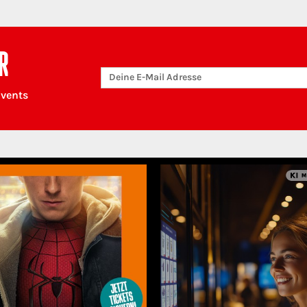
R
Events