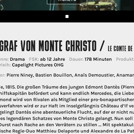
 GRAF VON MONTE CHRISTO /
LE COMTE DE
nre:
Drama
FSK:
ab 12 Jahre
Dauer:
178 Minuten
Produkt
rleih:
Capelight Pictures OHG
er:
Pierre Niney, Bastien Bouillon, Anaïs Demoustier, Anamari
le, 1815. Die großen Träume des jungen Edmont Dantès (Pierre
iffskapitän befördert und kann endlich Mercedes, die Liebe 
ond wird von Rivalen als Mitglied einer pro-bonapartische
sverfahren wird er zur Haft im Inselgefängnis Château d’If ve
gelingt Dantès eine abenteuerliche Flucht, auf der er nicht n
des legendären Schatzes von Monte Christo gelangt. Nun soll
Durst nach Rache an den Verrätern zu stillen … Mit spektaku
ische Regie-Duo Matthieu Delaporte und Alexandre de La Pate