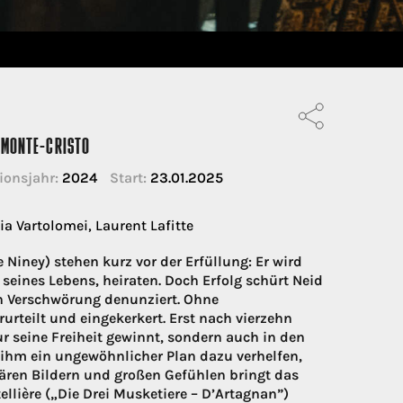
 MONTE-CRISTO
ionsjahr:
2024
Start:
23.01.2025
a Vartolomei, Laurent Lafitte
 Niney) stehen kurz vor der Erfüllung: Er wird
seines Lebens, heiraten. Doch Erfolg schürt Neid
n Verschwörung denunziert. Ohne
rurteilt und eingekerkert. Erst nach vierzehn
ur seine Freiheit gewinnt, sondern auch in den
 ihm ein ungewöhnlicher Plan dazu verhelfen,
lären Bildern und großen Gefühlen bringt das
llière („Die Drei Musketiere – D’Artagnan”)