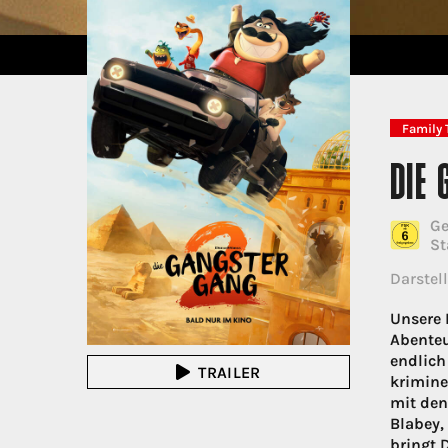
Family 
DIE
Ge
St
Darstell
Unsere 
Abenteu
endlich
TRAILER
krimine
mit den
Blabey,
bringt 