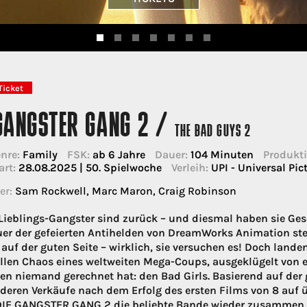
Ticket
 GANGSTER GANG 2 /
THE BAD GUYS 2
nre:
Family
FSK:
ab 6 Jahre
Dauer:
104 Minuten
Produkti
art:
28.08.2025 | 50. Spielwoche
Verleih:
UPI - Universal Pic
er:
Sam Rockwell, Marc Maron, Craig Robinson
Lieblings-Gangster sind zurück – und diesmal haben sie Ge
er der gefeierten Antihelden von DreamWorks Animation ste
 auf der guten Seite – wirklich, sie versuchen es! Doch lande
llen Chaos eines weltweiten Mega-Coups, ausgeklügelt von 
en niemand gerechnet hat: den Bad Girls. Basierend auf der 
 deren Verkäufe nach dem Erfolg des ersten Films von 8 auf 
DIE GANGSTER GANG 2 die beliebte Bande wieder zusammen. De