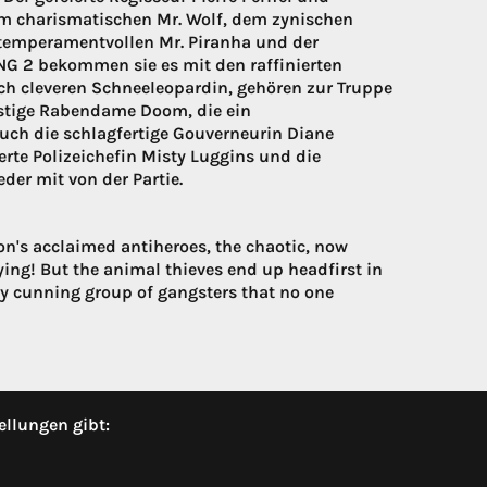
m charismatischen Mr. Wolf, dem zynischen
temperamentvollen Mr. Piranha und der
NG 2 bekommen sie es mit den raffinierten
lich cleveren Schneeleopardin, gehören zur Truppe
listige Rabendame Doom, die ein
uch die schlagfertige Gouverneurin Diane
erte Polizeichefin Misty Luggins und die
der mit von der Partie.
n's acclaimed antiheroes, the chaotic, now
rying! But the animal thieves end up headfirst in
y cunning group of gangsters that no one
ellungen gibt: