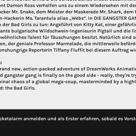
nt Damon Ross verhelfen uns zu einem Wiedersehen mit de
cker Mr. Snake, dem Meister der Maskerade Mr. Shark, dem 
n-Hackerin Ms. Tarantula alias „Webs“. In DIE GANGSTER GA
 der Bad Girls zu tun: Angeführt von Kitty Kat, einer gefähr
llante bulgarische Wildschwein-Ingenieurin Pigtail und die 
wöhnliches Talent für Täuschungen besitzt. Natürlich sind a
on, der geniale Professor Marmelade, die mittlerweile beförd
onshungrige Reporterin Tiffany Fluffit bei diesem Auftrag wie
:
brand new, action-packed adventure of DreamWorks Animatio
 gangster gang is finally on the good side - really, they're t
minal chaos of a global mega-coup, masterminded by a highl
: the Bad Girls.
cketalarm anmelden und als Erster erfahren, sobald es Vorst