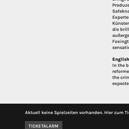
Produze
Safekna
Experte
Künsten
die bri
außerge
Foxingt
sensati
English
In the 
reformed
the cri
expected
Aktuell keine Spielzeiten vorhanden. Hier zum Ti
TICKETALARM