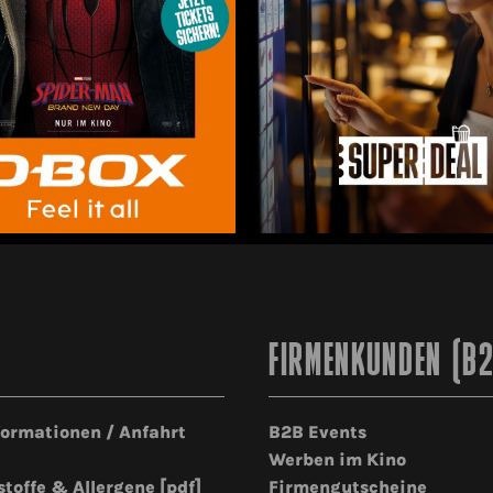
FIRMENKUNDEN (B
formationen / Anfahrt
B2B Events
Werben im Kino
stoffe & Allergene [pdf]
Firmengutscheine