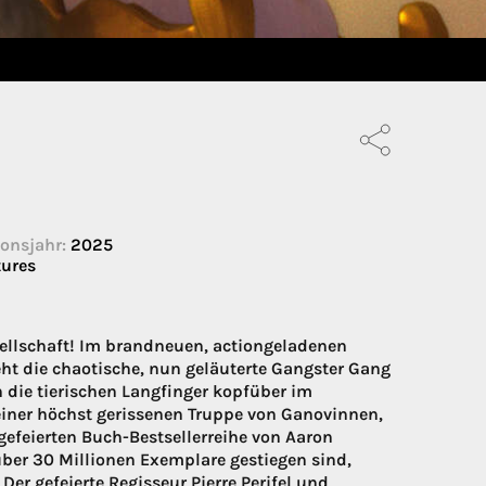
onsjahr:
2025
tures
sellschaft! Im brandneuen, actiongeladenen
ht die chaotische, nun geläuterte Gangster Gang
n die tierischen Langfinger kopfüber im
einer höchst gerissenen Truppe von Ganovinnen,
gefeierten Buch-Bestsellerreihe von Aaron
über 30 Millionen Exemplare gestiegen sind,
r gefeierte Regisseur Pierre Perifel und