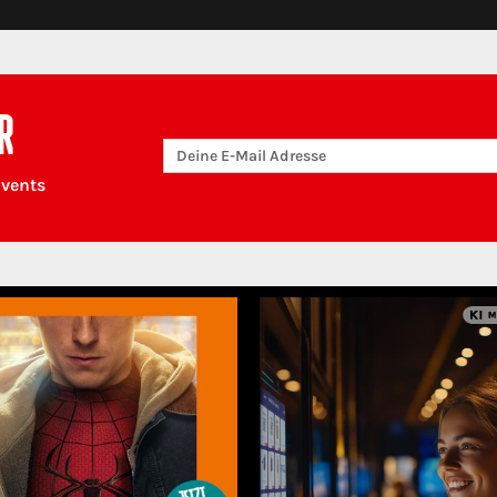
R
Events