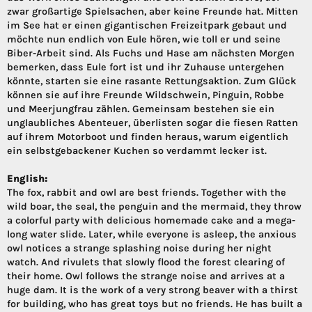
zwar großartige Spielsachen, aber keine Freunde hat. Mitten
im See hat er einen gigantischen Freizeitpark gebaut und
möchte nun endlich von Eule hören, wie toll er und seine
Biber-Arbeit sind. Als Fuchs und Hase am nächsten Morgen
bemerken, dass Eule fort ist und ihr Zuhause untergehen
könnte, starten sie eine rasante Rettungsaktion. Zum Glück
können sie auf ihre Freunde Wildschwein, Pinguin, Robbe
und Meerjungfrau zählen. Gemeinsam bestehen sie ein
unglaubliches Abenteuer, überlisten sogar die fiesen Ratten
auf ihrem Motorboot und finden heraus, warum eigentlich
ein selbstgebackener Kuchen so verdammt lecker ist.
English:
The fox, rabbit and owl are best friends. Together with the
wild boar, the seal, the penguin and the mermaid, they throw
a colorful party with delicious homemade cake and a mega-
long water slide. Later, while everyone is asleep, the anxious
owl notices a strange splashing noise during her night
watch. And rivulets that slowly flood the forest clearing of
their home. Owl follows the strange noise and arrives at a
huge dam. It is the work of a very strong beaver with a thirst
for building, who has great toys but no friends. He has built a