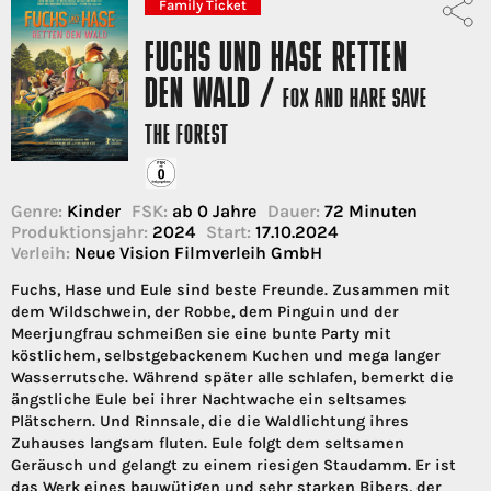
Family Ticket
FUCHS UND HASE RETTEN
DEN WALD /
FOX AND HARE SAVE
THE FOREST
Genre:
Kinder
FSK:
ab 0 Jahre
Dauer:
72 Minuten
Produktionsjahr:
2024
Start:
17.10.2024
Verleih:
Neue Vision Filmverleih GmbH
Fuchs, Hase und Eule sind beste Freunde. Zusammen mit
dem Wildschwein, der Robbe, dem Pinguin und der
Meerjungfrau schmeißen sie eine bunte Party mit
köstlichem, selbstgebackenem Kuchen und mega langer
Wasserrutsche. Während später alle schlafen, bemerkt die
ängstliche Eule bei ihrer Nachtwache ein seltsames
Plätschern. Und Rinnsale, die die Waldlichtung ihres
Zuhauses langsam fluten. Eule folgt dem seltsamen
Geräusch und gelangt zu einem riesigen Staudamm. Er ist
das Werk eines bauwütigen und sehr starken Bibers, der