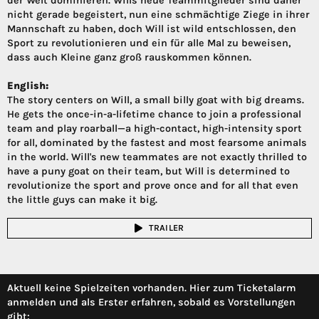
der Welt dominieren. Wills neue Teammitglieder sind daher
nicht gerade begeistert, nun eine schmächtige Ziege in ihrer
Mannschaft zu haben, doch Will ist wild entschlossen, den
Sport zu revolutionieren und ein für alle Mal zu beweisen,
dass auch Kleine ganz groß rauskommen können.
English:
The story centers on Will, a small billy goat with big dreams.
He gets the once-in-a-lifetime chance to join a professional
team and play roarball—a high-contact, high-intensity sport
for all, dominated by the fastest and most fearsome animals
in the world. Will's new teammates are not exactly thrilled to
have a puny goat on their team, but Will is determined to
revolutionize the sport and prove once and for all that even
the little guys can make it big.
TRAILER
Aktuell keine Spielzeiten vorhanden. Hier zum Ticketalarm
anmelden und als Erster erfahren, sobald es Vorstellungen
gibt: