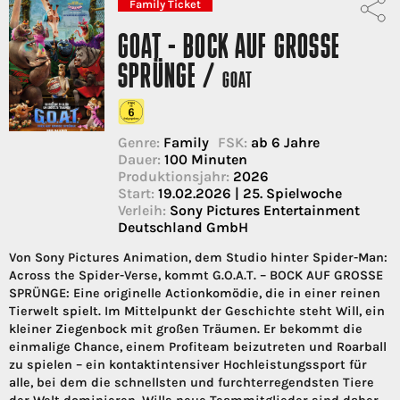
Family Ticket
GOAT - BOCK AUF GROSSE S
PRÜNGE /
GOAT
Genre:
Family
FSK:
ab 6 Jahre
Dauer:
100 Minuten
Produktionsjahr:
2026
Start:
19.02.2026 | 25. Spielwoche
Verleih:
Sony Pictures Entertainment
Deutschland GmbH
Von Sony Pictures Animation, dem Studio hinter Spider-Man:
Across the Spider-Verse, kommt G.O.A.T. – BOCK AUF GROSSE
SPRÜNGE: Eine originelle Actionkomödie, die in einer reinen
Tierwelt spielt. Im Mittelpunkt der Geschichte steht Will, ein
kleiner Ziegenbock mit großen Träumen. Er bekommt die
einmalige Chance, einem Profiteam beizutreten und Roarball
zu spielen – ein kontaktintensiver Hochleistungssport für
alle, bei dem die schnellsten und furchterregendsten Tiere