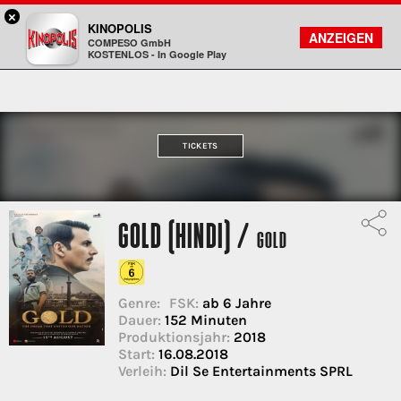
×
Gießen - KINOPOLIS
KINOPOLIS
FILMSUCHE
KONTO
ANZEIGEN
COMPESO GmbH
Kinopolis
KOSTENLOS - In Google Play
TICKETS
GOLD (HINDI) /
GOLD
Genre:
FSK:
ab 6 Jahre
Dauer:
152 Minuten
Produktionsjahr:
2018
Start:
16.08.2018
Verleih:
Dil Se Entertainments SPRL