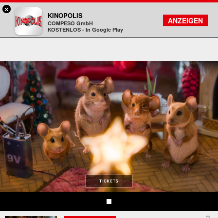
×
Gießen - KINOPOLIS
KINOPOLIS
FILMSUCHE
KONTO
ANZEIGEN
COMPESO GmbH
Kinopolis
KOSTENLOS - In Google Play
TICKETS