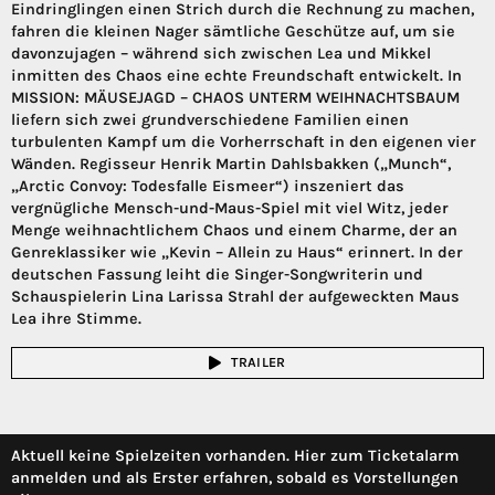
Eindringlingen einen Strich durch die Rechnung zu machen,
fahren die kleinen Nager sämtliche Geschütze auf, um sie
davonzujagen – während sich zwischen Lea und Mikkel
inmitten des Chaos eine echte Freundschaft entwickelt. In
MISSION: MÄUSEJAGD – CHAOS UNTERM WEIHNACHTSBAUM
liefern sich zwei grundverschiedene Familien einen
turbulenten Kampf um die Vorherrschaft in den eigenen vier
Wänden. Regisseur Henrik Martin Dahlsbakken („Munch“,
„Arctic Convoy: Todesfalle Eismeer“) inszeniert das
vergnügliche Mensch-und-Maus-Spiel mit viel Witz, jeder
Menge weihnachtlichem Chaos und einem Charme, der an
Genreklassiker wie „Kevin – Allein zu Haus“ erinnert. In der
deutschen Fassung leiht die Singer-Songwriterin und
Schauspielerin Lina Larissa Strahl der aufgeweckten Maus
Lea ihre Stimme.
TRAILER
Aktuell keine Spielzeiten vorhanden. Hier zum Ticketalarm
anmelden und als Erster erfahren, sobald es Vorstellungen