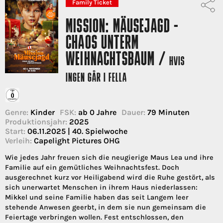
Family Ticket
MISSION: MÄUSEJAGD -
CHAOS UNTERM
WEIHNACHTSBAUM /
HVIS
INGEN GÅR I FELLA
Genre:
Kinder
FSK:
ab 0 Jahre
Dauer:
79 Minuten
Produktionsjahr:
2025
Start:
06.11.2025 | 40. Spielwoche
Verleih:
Capelight Pictures OHG
Wie jedes Jahr freuen sich die neugierige Maus Lea und ihre
Familie auf ein gemütliches Weihnachtsfest. Doch
ausgerechnet kurz vor Heiligabend wird die Ruhe gestört, als
sich unerwartet Menschen in ihrem Haus niederlassen:
Mikkel und seine Familie haben das seit Langem leer
stehende Anwesen geerbt, in dem sie nun gemeinsam die
Feiertage verbringen wollen. Fest entschlossen, den