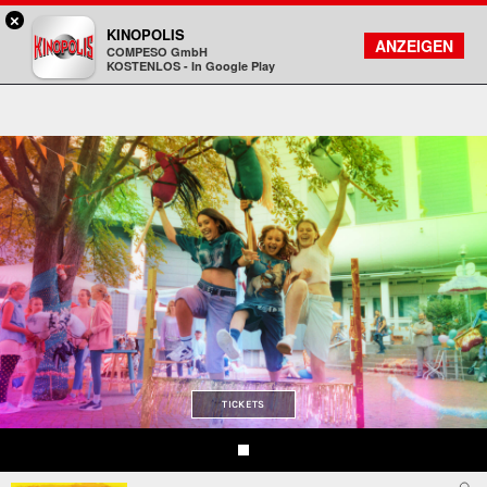
×
Gießen - KINOPOLIS
KINOPOLIS
FILMSUCHE
KONTO
ANZEIGEN
COMPESO GmbH
Kinopolis
KOSTENLOS - In Google Play
TICKETS