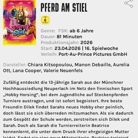
PFERD AM STIEL
Genre:
FSK:
ab 6 Jahre
Dauer:
81 Minuten
Produktionsjahr:
2026
Start:
23.04.2026 | 16. Spielwoche
Verleih:
Port-Au-Prince Pictures GmbH
Darsteller:
Chiara Kitsopoulou, Manon Debaille, Aurelia
Ott, Lana Cooper, Valerie Neuenfels
Zufällig entdeckt die 13-jährige Sarah aus der Münchner
Hochhaussiedlung Neuperlach im Netz den finnischen Sport
„Hobby Horsing“, bei dem Jugendliche auf Steckenpferden
Turniere austragen, und ist sofort begeistert. Ihre beste
Freundin Dilek findet Sarahs neues Hobby eher peinlich,
doch lässt sie sich überreden mitzumachen. Als sie dadurch
zum Gespött der Schule werden, zerstreiten sich Dilek und
Sarah. Doch als Sarah die Turnierreiterin Beatrice
kennenlernt, die unter dem Druck ihrer ehrgeizigen Mutter
leidet, findet sie eine neue Mitstreiterin. Beatrice trainiert