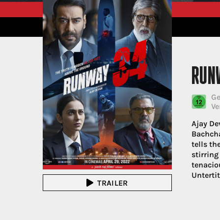
RUN
Ge
Ve
Ajay De
Bachcha
tells t
stirring
tenacio
Unterti
TRAILER