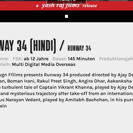
WAY 34 (HINDI) /
RUNWAY 34
nre:
FSK:
ab 12 Jahre
Dauer:
145 Minuten
Produktionsjah
rleih:
Multi Digital Media Overseas
vgn Ffilms presents Runway 34 produced directed by Ajay De
n, Boman Irani, Rakul Preet Singh, Angira Dhar, Aakanksha
he turbulent tale of Captain Vikrant Khanna, played by Ajay De
 and mysterious trajectory after take-off from an internation
us Narayan Vedant, played by Amitabh Bachchan, in his pursu
teln