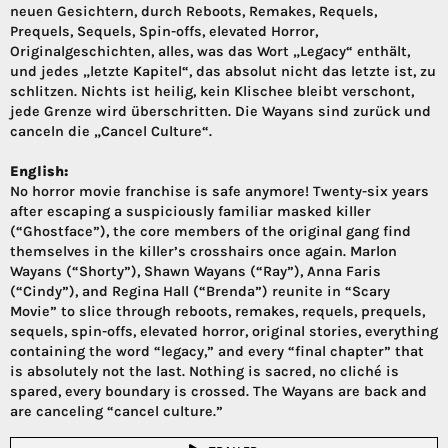
neuen Gesichtern, durch Reboots, Remakes, Requels,
Prequels, Sequels, Spin-offs, elevated Horror,
Originalgeschichten, alles, was das Wort „Legacy“ enthält,
und jedes „letzte Kapitel“, das absolut nicht das letzte ist, zu
schlitzen. Nichts ist heilig, kein Klischee bleibt verschont,
jede Grenze wird überschritten. Die Wayans sind zurück und
canceln die „Cancel Culture“.
English:
No horror movie franchise is safe anymore! Twenty-six years
after escaping a suspiciously familiar masked killer
(“Ghostface”), the core members of the original gang find
themselves in the killer’s crosshairs once again. Marlon
Wayans (“Shorty”), Shawn Wayans (“Ray”), Anna Faris
(“Cindy”), and Regina Hall (“Brenda”) reunite in “Scary
Movie” to slice through reboots, remakes, requels, prequels,
sequels, spin-offs, elevated horror, original stories, everything
containing the word “legacy,” and every “final chapter” that
is absolutely not the last. Nothing is sacred, no cliché is
spared, every boundary is crossed. The Wayans are back and
are canceling “cancel culture.”