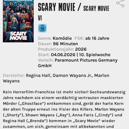
SCARY MOVIE /
SCARY MOVIE
VI
Genre:
Komödie
FSK:
ab 16 Jahre
Dauer:
96 Minuten
Produktionsjahr:
2026
Start:
04.06.2026 | 10. Spielwoche
Verleih:
Paramount Pictures Germany
GmbH
Darsteller:
Regina Hall, Damon Wayans Jr., Marlon
Wayans
Kein Horrorfilm-Franchise ist mehr sicher! Sechsundzwanzig
Jahre nachdem sie einem verdächtig vertrauten maskierten
Mörder („Ghostface“) entkommen sind, gerät der harte Kern
der alten Truppe erneut ins Visier des Killers. Marlon Wayans
(„Shorty“), Shawn Wayans („Ray“), Anna Faris („Cindy“) und
Regina Hall („Brenda“) kommen in „Scary Movie“ wieder
zusammen, um sich, gemeinsam mit altbekannten und