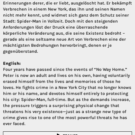
Erinnerungen derer, die er liebt, ausgelöscht hat. Er bekämpft
Verbrechen in einem New York, das ihn und seinen Namen
nicht mehr kennt, und widmet sich ganz dem Schutz seiner
Stadt: Spider-Man in Vollzeit. Doch mit den steigenden
Anforderungen löst der Druck eine überraschende
körperliche Veränderung aus, die seine Existenz bedroht –
gerade als eine seltsame neue Art von Verbrechen eine der
mächtigsten Bedrohungen hervorbringt, denen er je
gegenüberstand.
English:
Four years have passed since the events of “No Way Home.”
Peter is now an adult and lives on his own, having voluntarily
erased himself from the lives and memories of those he
loves. He fights crime in a New York City that no longer knows
him or his name, and devotes himself entirely to protecting
his city: Spider-Man, full-time. But as the demands increase,
the pressure triggers a surprising physical change that
threatens his very existence—just as a strange new type of
crime gives rise to one of the most powerful threats he has
ever faced.