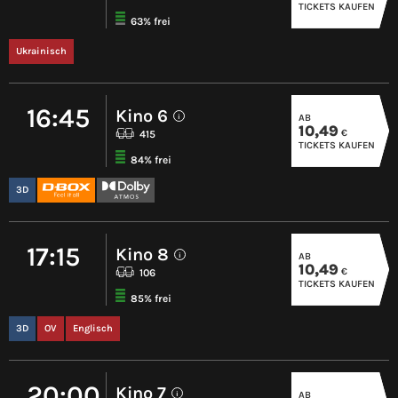
TICKETS KAUFEN
63% frei
Ukrainisch
16:45
Kino 6
AB
i
10,49
€
415
TICKETS KAUFEN
84% frei
3D
17:15
Kino 8
AB
i
10,49
€
106
TICKETS KAUFEN
85% frei
3D
OV
Englisch
20:00
Kino 7
AB
i