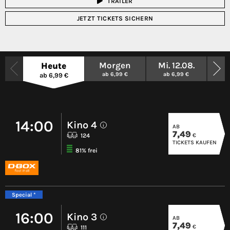
TRAILER
JETZT TICKETS SICHERN
Morgen
Mi. 12.08.
Do
Heute
ab 6,99 €
ab 6,99 €
ab
ab 6,99 €
14:00
Kino 4
AB
i
7,49
€
124
TICKETS KAUFEN
81% frei
Special *
16:00
Kino 3
AB
i
7,49
€
111