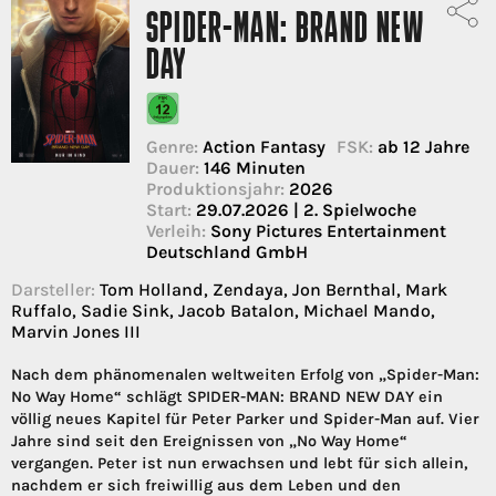
SPIDER-MAN: BRAND NEW
DAY
Genre:
Action Fantasy
FSK:
ab 12 Jahre
Dauer:
146 Minuten
Produktionsjahr:
2026
Start:
29.07.2026 | 2. Spielwoche
Verleih:
Sony Pictures Entertainment
Deutschland GmbH
Darsteller:
Tom Holland, Zendaya, Jon Bernthal, Mark
Ruffalo, Sadie Sink, Jacob Batalon, Michael Mando,
Marvin Jones III
Nach dem phänomenalen weltweiten Erfolg von „Spider-Man:
No Way Home“ schlägt SPIDER-MAN: BRAND NEW DAY ein
völlig neues Kapitel für Peter Parker und Spider-Man auf. Vier
Jahre sind seit den Ereignissen von „No Way Home“
vergangen. Peter ist nun erwachsen und lebt für sich allein,
nachdem er sich freiwillig aus dem Leben und den