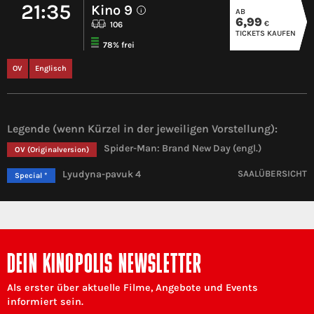
21:35
Kino 9
AB
i
6,99
€
106
TICKETS KAUFEN
78% frei
OV
Englisch
Legende (wenn Kürzel in der jeweiligen Vorstellung):
Spider-Man: Brand New Day (engl.)
OV
(Originalversion)
Lyudyna-pavuk 4
SAALÜBERSICHT
Special *
DEIN KINOPOLIS NEWSLETTER
Als erster über aktuelle Filme, Angebote und Events
informiert sein.