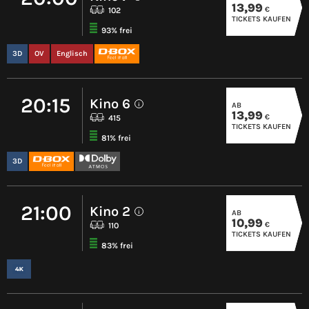
13,99
€
102
TICKETS KAUFEN
93% frei
3D
OV
Englisch
20:15
Kino 6
AB
i
13,99
€
415
TICKETS KAUFEN
81% frei
3D
21:00
Kino 2
AB
i
10,99
€
110
TICKETS KAUFEN
83% frei