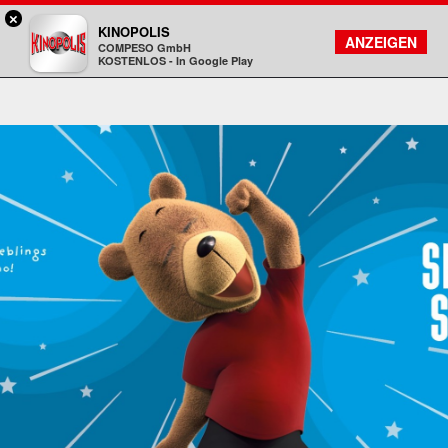
×
Gießen - KINOPOLIS
KINOPOLIS
FILMSUCHE
KONTO
ANZEIGEN
COMPESO GmbH
Kinopolis
KOSTENLOS - In Google Play