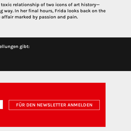
 toxic relationship of two icons of art history—
 way. In her final hours, Frida looks back on the
e affair marked by passion and pain.
ellungen gibt:
FÜR DEN NEWSLETTER ANMELDEN