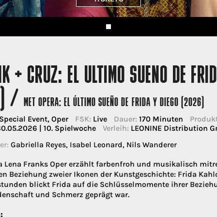
K + CRUZ: EL ULTIMO SUENO DE FRID
O) /
MET OPERA: EL ÚLTIMO SUEÑO DE FRIDA Y DIEGO (2026)
Special Event, Oper
FSK:
Live
Dauer:
170 Minuten
Produkt
0.05.2026 | 10. Spielwoche
Verleih:
LEONINE Distribution 
er:
Gabriella Reyes, Isabel Leonard, Nils Wanderer
a Lena Franks Oper erzählt farbenfroh und musikalisch mit
en Beziehung zweier Ikonen der Kunstgeschichte: Frida Kahlo 
tunden blickt Frida auf die Schlüsselmomente ihrer Beziehu
denschaft und Schmerz geprägt war.
: