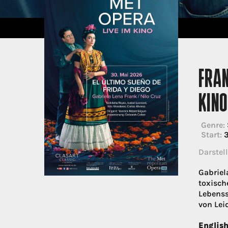
FRAN
KIN
Genre:
Start:
3
Darstell
Gabriel
toxisch
Lebenss
von Lei
English