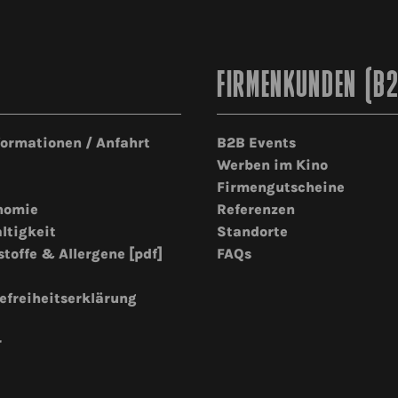
FIRMENKUNDEN (B
formationen / Anfahrt
B2B Events
Werben im Kino
Firmengutscheine
nomie
Referenzen
ltigkeit
Standorte
stoffe & Allergene [pdf]
FAQs
efreiheitserklärung
r